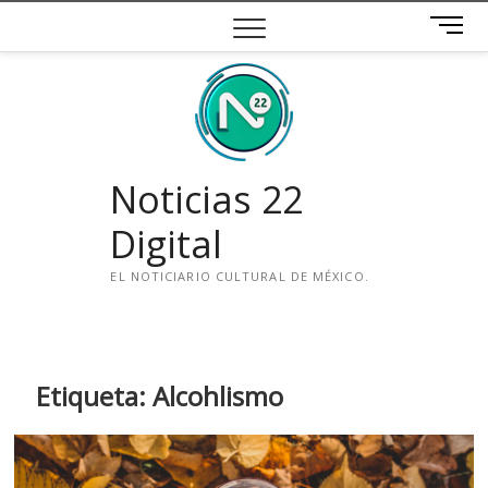
Saltar
B
al
o
contenido
t
ó
n
d
e
Noticias 22
m
e
Digital
n
ú
EL NOTICIARIO CULTURAL DE MÉXICO.
i
n
s
t
Etiqueta:
Alcohlismo
a
g
r
a