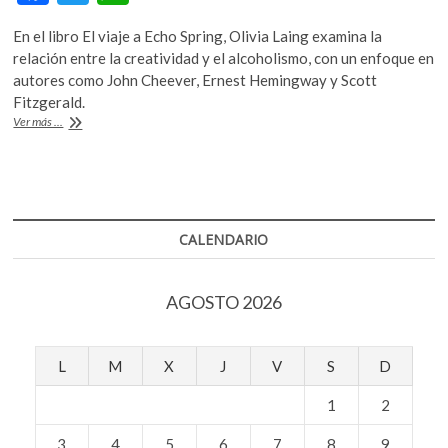
k
ac
w
h
o
En el libro El viaje a Echo Spring, Olivia Laing examina la
e
itt
at
p
relación entre la creatividad y el alcoholismo, con un enfoque en
b
er
s
e
autores como John Cheever, Ernest Hemingway y Scott
n
Fitzgerald.
o
A
El
Ver más ...
o
p
alcoholismo,
una
k
p
sombra
que
ha
acompañado
CALENDARIO
a
varios
escritores
AGOSTO 2026
L
M
X
J
V
S
D
1
2
3
4
5
6
7
8
9