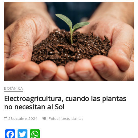
k
p
k
un
o
árbol
muere?
p
e
n
BOTÁNICA
Electroagricultura, cuando las plantas
no necesitan al Sol
28 octubre, 2024
Fotosíntesis
plantas
F
T
W