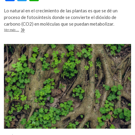
ac
w
h
Lo natural en el crecimiento de las plantas es que se dé un
e
itt
at
proceso de fotosíntesis donde se convierte el dióxido de
b
er
s
carbono (CO2) en moléculas que se puedan metabolizar.
Electroagricultura,
Ver más ...
o
A
cuando
las
o
p
plantas
k
p
no
necesitan
al
Sol