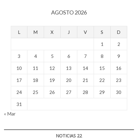
raíces
AGOSTO 2026
L
M
X
J
V
S
D
1
2
3
4
5
6
7
8
9
10
11
12
13
14
15
16
17
18
19
20
21
22
23
24
25
26
27
28
29
30
31
« Mar
NOTICIAS 22