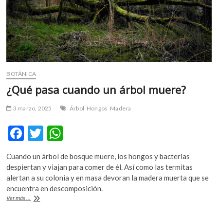
m
v
o
l
g
e
r
BOTÁNICA
s
¿Qué pasa cuando un árbol muere?
k
o
3 marzo, 2025
Árbol
Hongos
Madera
p
e
F
T
W
n
ac
w
h
v
Cuando un árbol de bosque muere, los hongos y bacterias
o
e
itt
at
despiertan y viajan para comer de él. Así como las termitas
l
b
er
s
alertan a su colonia y en masa devoran la madera muerta que se
g
encuentra en descomposición.
e
o
A
¿Qué
Ver más ...
r
o
p
pasa
s
cuando