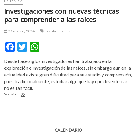
BOTÁNICA
Investigaciones con nuevas técnicas
para comprender a las raíces
21 marzo, 2024
plantas
Raíces
F
T
W
ac
w
h
Desde hace siglos investigadores han trabajado en la
e
itt
at
exploración e investigación de las raíces, sin embargo aún en la
b
er
s
actualidad existe gran dificultad para su estudio y comprensión,
pues tradicionalmente, estudiar algo que hay que desenterrar
o
A
no es tan fácil.
o
p
Investigaciones
Ver más ...
con
k
p
nuevas
técnicas
para
comprender
a
CALENDARIO
las