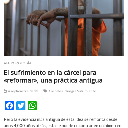
ANTROPOLOGÍA
El sufrimiento en la cárcel para
«reformar», una práctica antigua
4 septiembre, 2023
Cárceles
Nungal
Sufrimiento
F
T
W
ac
w
h
Pero la evidencia más antigua de esta idea se remonta desde
e
itt
at
unos 4,000 años atrás, esta se puede encontrar en un himno en