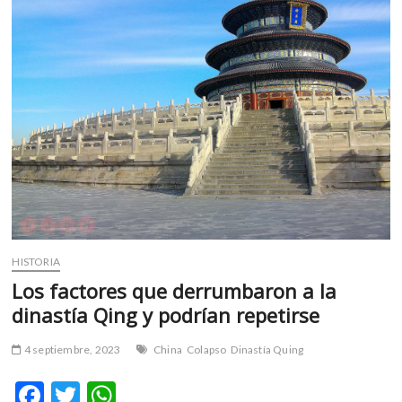
m
v
o
l
g
e
r
s
k
o
p
e
n
HISTORIA
v
Los factores que derrumbaron a la
o
dinastía Qing y podrían repetirse
l
g
4 septiembre, 2023
China
Colapso
Dinastía Quing
e
r
F
T
W
s