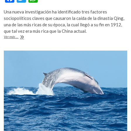
k
ac
w
h
o
Una nueva investigación ha identificado tres factores
e
itt
at
p
sociopolíticos claves que causaron la caída de la dinastía Qing,
e
b
er
s
una de las más ricas de su época, la cual llegó a su fin en 1912,
n
que tal vez era más rica que la China actual.
o
A
Los
Ver más ...
o
p
factores
que
k
p
derrumbaron
a
la
dinastía
Qing
y
podrían
repetirse