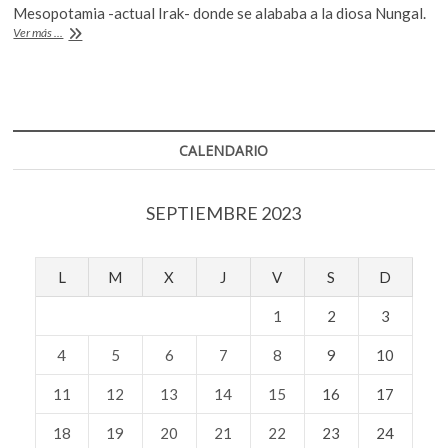
b
er
s
Mesopotamia -actual Irak- donde se alababa a la diosa Nungal.
El
Ver más ...
o
A
sufrimiento
en
o
p
la
k
p
cárcel
para
«reformar»,
CALENDARIO
una
práctica
antigua
SEPTIEMBRE 2023
L
M
X
J
V
S
D
1
2
3
4
5
6
7
8
9
10
11
12
13
14
15
16
17
18
19
20
21
22
23
24