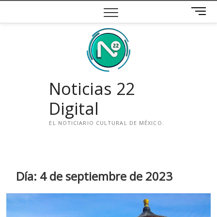
Saltar
B
al
o
contenido
t
ó
n
d
e
Noticias 22
m
e
Digital
n
ú
EL NOTICIARIO CULTURAL DE MÉXICO.
i
n
s
t
Día:
4 de septiembre de 2023
a
g
r
a