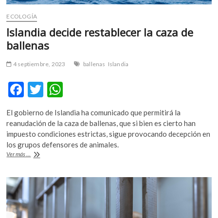
ECOLOGÍA
Islandia decide restablecer la caza de
ballenas
4 septiembre, 2023
ballenas
Islandia
F
T
W
ac
w
h
El gobierno de Islandia ha comunicado que permitirá la
e
itt
at
reanudación de la caza de ballenas, que si bien es cierto han
b
er
s
impuesto condiciones estrictas, sigue provocando decepción en
los grupos defensores de animales.
o
A
Islandia
Ver más ...
o
p
decide
restablecer
k
p
la
caza
de
ballenas