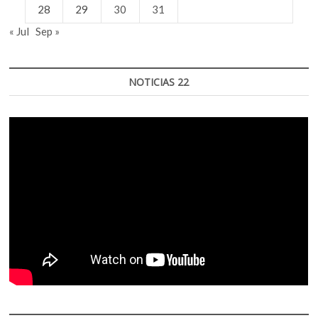
28
29
30
31
« Jul
Sep »
NOTICIAS 22