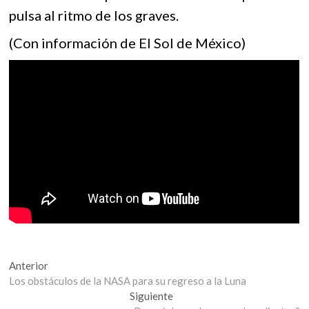
pulsa al ritmo de los graves.
(Con información de El Sol de México)
Navegación
Entrada
Anterior
anterior:
Los obstáculos de la NASA para su regreso a la Luna
de
Entrada
Siguiente