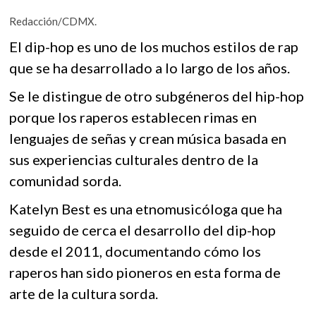
ac
w
h
k
Redacción/CDMX.
o
e
itt
at
p
El dip-hop es uno de los muchos estilos de rap
b
er
s
e
que se ha desarrollado a lo largo de los años.
n
o
A
o
p
Se le distingue de otro subgéneros del hip-hop
porque los raperos establecen rimas en
k
p
lenguajes de señas y crean música basada en
sus experiencias culturales dentro de la
comunidad sorda.
Katelyn Best es una etnomusicóloga que ha
seguido de cerca el desarrollo del dip-hop
desde el 2011, documentando cómo los
raperos han sido pioneros en esta forma de
arte de la cultura sorda.