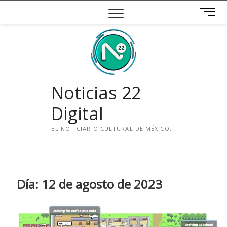
Saltar
B
al
o
contenido
t
ó
n
d
e
Noticias 22
m
e
Digital
n
ú
EL NOTICIARIO CULTURAL DE MÉXICO.
i
n
s
t
Día:
12 de agosto de 2023
a
g
r
a