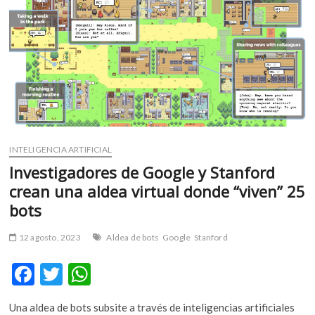
m
v
o
l
g
e
r
s
k
INTELIGENCIA ARTIFICIAL
o
p
Investigadores de Google y Stanford
e
crean una aldea virtual donde “viven” 25
n
bots
v
o
12 agosto, 2023
Aldea de bots
Google
Stanford
l
g
F
T
W
e
ac
w
h
r
s
Una aldea de bots subsite a través de inteligencias artificiales