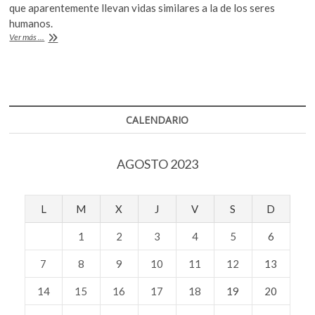
e
itt
at
k
que aparentemente llevan vidas similares a la de los seres
b
er
s
o
humanos.
Investigadores
p
Ver más ...
o
A
de
e
Google
o
p
n
y
k
p
Stanford
crean
una
CALENDARIO
aldea
virtual
donde
AGOSTO 2023
“viven”
25
bots
L
M
X
J
V
S
D
1
2
3
4
5
6
7
8
9
10
11
12
13
14
15
16
17
18
19
20