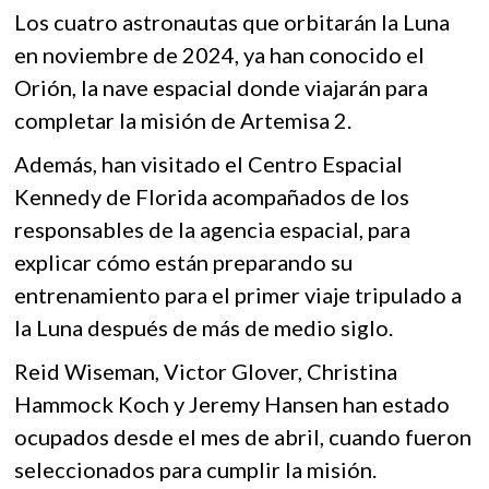
e
itt
at
k
Los cuatro astronautas que orbitarán la Luna
b
er
s
o
en noviembre de 2024, ya han conocido el
p
o
A
e
Orión, la nave espacial donde viajarán para
o
p
n
completar la misión de Artemisa 2.
k
p
Además, han visitado el Centro Espacial
Kennedy de Florida acompañados de los
responsables de la agencia espacial, para
explicar cómo están preparando su
entrenamiento para el primer viaje tripulado a
la Luna después de más de medio siglo.
Reid Wiseman, Victor Glover, Christina
Hammock Koch y Jeremy Hansen han estado
ocupados desde el mes de abril, cuando fueron
seleccionados para cumplir la misión.