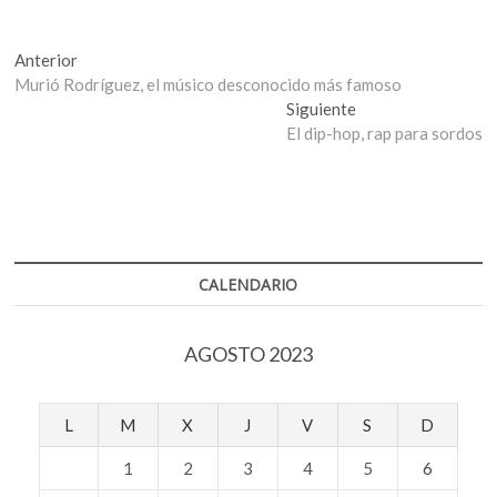
Navegación
Entrada
Anterior
anterior:
Murió Rodríguez, el músico desconocido más famoso
de
Entrada
Siguiente
entradas
siguiente:
El dip-hop, rap para sordos
CALENDARIO
AGOSTO 2023
L
M
X
J
V
S
D
1
2
3
4
5
6