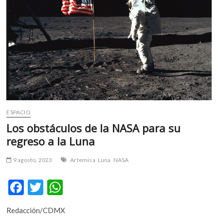
m
v
o
l
g
e
r
s
k
o
ESPACIO
p
Los obstáculos de la NASA para su
e
n
regreso a la Luna
v
o
9 agosto, 2023
Artemisa
Luna
NASA
l
g
F
T
W
e
ac
w
h
r
Redacción/CDMX
s