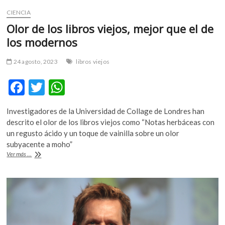
CIENCIA
Olor de los libros viejos, mejor que el de
los modernos
24 agosto, 2023
libros viejos
F
T
W
ac
w
h
Investigadores de la Universidad de Collage de Londres han
e
itt
at
descrito el olor de los libros viejos como “Notas herbáceas con
b
er
s
un regusto ácido y un toque de vainilla sobre un olor
subyacente a moho”
o
A
Olor
Ver más ...
o
p
de
los
k
p
libros
viejos,
mejor
que
el