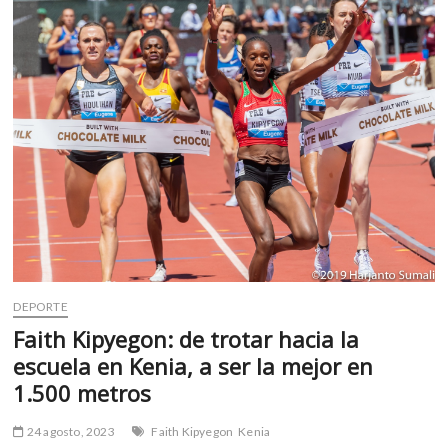
m
v
o
l
g
e
r
s
k
o
p
e
n
v
DEPORTE
o
Faith Kipyegon: de trotar hacia la
l
escuela en Kenia, a ser la mejor en
g
1.500 metros
e
r
24 agosto, 2023
Faith Kipyegon
Kenia
s