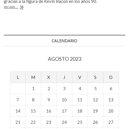
b
er
s
gracias a la figura de Kevin Bacon en los años 90.
Investigadores
Ver más ...
o
A
explican
los
o
p
Seis
k
p
grados
de
separación
CALENDARIO
AGOSTO 2023
L
M
X
J
V
S
D
1
2
3
4
5
6
7
8
9
10
11
12
13
14
15
16
17
18
19
20
21
22
23
24
25
26
27