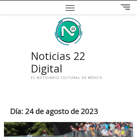
Saltar
B
al
o
contenido
t
ó
n
d
e
Noticias 22
m
e
Digital
n
ú
EL NOTICIARIO CULTURAL DE MÉXICO.
i
n
s
t
Día:
24 de agosto de 2023
a
g
r
a