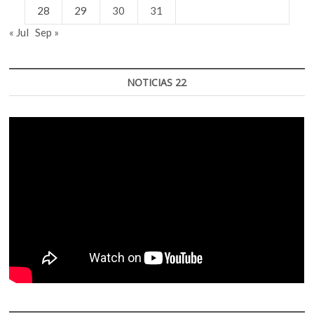
28
29
30
31
« Jul
Sep »
NOTICIAS 22