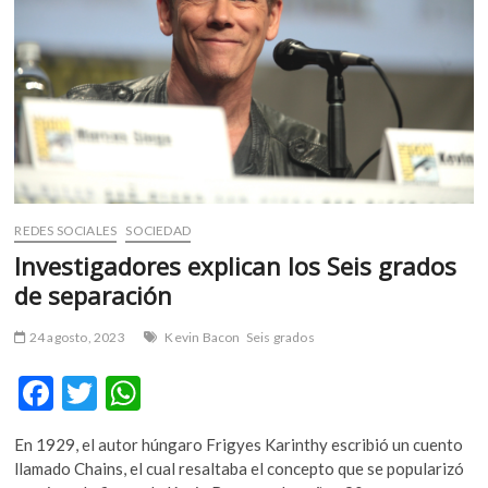
de
los
modernos
REDES SOCIALES
SOCIEDAD
Investigadores explican los Seis grados
de separación
24 agosto, 2023
Kevin Bacon
Seis grados
F
T
W
ac
w
h
En 1929, el autor húngaro Frigyes Karinthy escribió un cuento
e
itt
at
llamado Chains, el cual resaltaba el concepto que se popularizó