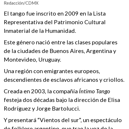
k
Redacción/CDMX
e
itt
at
o
El tango fue inscrito en 2009 en la Lista
b
er
s
p
Representativa del Patrimonio Cultural
e
o
A
n
Inmaterial de la Humanidad.
o
p
Este género nació entre las clases populares
k
p
de la ciudades de Buenos Aires, Argentina y
Montevideo, Uruguay.
Una región con emigrantes europeos,
descendientes de esclavos africanos y criollos.
Creada en 2003, la compañía
Íntimo Tango
festeja dos décadas bajo la dirección de Elisa
Rodríguez y Jorge Bartolucci.
Y presentará “Vientos del sur”, un espectáculo
de folklore argentino, que trae la voz de la