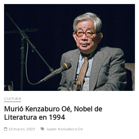
golosina
o
p
de
k
p
los
niños
vikingos
CULTURA
Murió Kenzaburo Oé, Nobel de
Literatura en 1994
13 marzo, 2023
Japón
Kenzaburo Oé