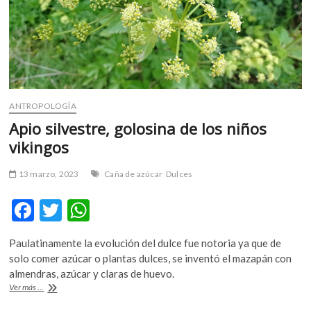
ANTROPOLOGÍA
Apio silvestre, golosina de los niños
vikingos
13 marzo, 2023
Caña de azúcar
Dulces
F
T
W
ac
w
h
Paulatinamente la evolución del dulce fue notoria ya que de
e
itt
at
solo comer azúcar o plantas dulces, se inventó el mazapán con
b
er
s
almendras, azúcar y claras de huevo.
Apio
Ver más ...
o
A
silvestre,