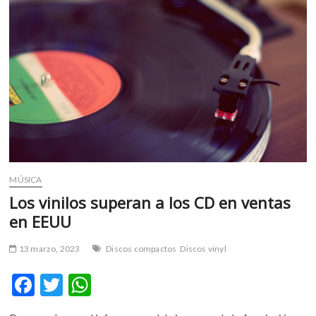
m
v
o
l
g
e
r
s
k
o
p
MÚSICA
e
Los vinilos superan a los CD en ventas
n
v
en EEUU
o
l
13 marzo, 2023
Discos compactos
Discos vinyl
g
e
F
T
W
r
ac
w
h
s