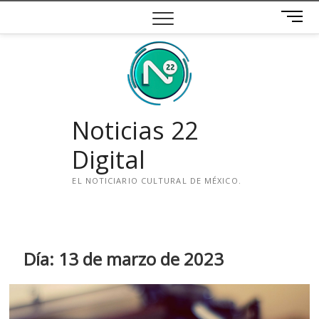
Saltar
B
al
o
contenido
t
ó
n
d
e
Noticias 22
m
e
Digital
n
ú
EL NOTICIARIO CULTURAL DE MÉXICO.
i
n
s
t
Día:
13 de marzo de 2023
a
g
r
a