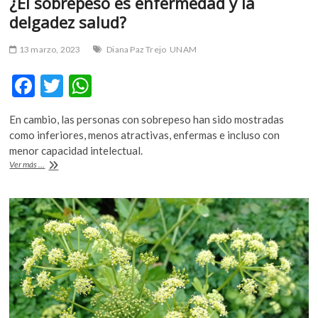
¿El sobrepeso es enfermedad y la
delgadez salud?
13 marzo, 2023
Diana Paz Trejo
UNAM
F
T
W
ac
w
h
En cambio, las personas con sobrepeso han sido mostradas
e
itt
at
como inferiores, menos atractivas, enfermas e incluso con
b
er
s
menor capacidad intelectual.
¿El
Ver más ...
o
A
sobrepeso
es
o
p
enfermedad
k
p
y
la
delgadez
salud?