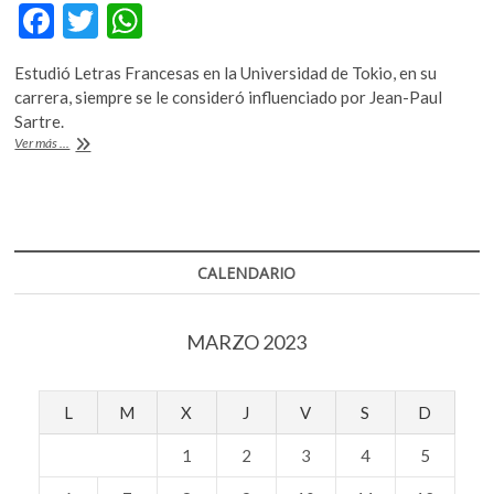
F
T
W
ac
w
h
Estudió Letras Francesas en la Universidad de Tokio, en su
e
itt
at
carrera, siempre se le consideró influenciado por Jean-Paul
b
er
s
Sartre.
Murió
Ver más ...
o
A
Kenzaburo
Oé,
o
p
Nobel
k
p
de
Literatura
en
CALENDARIO
1994
MARZO 2023
L
M
X
J
V
S
D
1
2
3
4
5