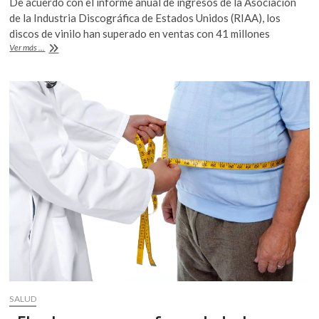
De acuerdo con el informe anual de ingresos de la Asociación
k
e
itt
at
de la Industria Discográfica de Estados Unidos (RIAA), los
o
b
er
s
discos de vinilo han superado en ventas con 41 millones
p
Los
Ver más ...
o
A
e
vinilos
n
superan
o
p
a
k
p
los
CD
en
ventas
en
EEUU
SALUD