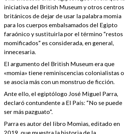
k
o
A
iniciativa del British Museum y otros centros
o
británicos de dejar de usar la palabra momia
o
p
p
e
para los cuerpos embalsamados del Egipto
k
p
n
faraónico y sustituirla por el término “restos
momificados” es considerada, en general,
innecesaria.
El argumento del British Museum era que
«momia» tiene reminiscencias colonialistas o
se asocia más con un monstruo de ficción.
Ante ello, el egiptólogo José Miguel Parra,
declaró contundente a El País: “No se puede
ser más pazguato”.
Parra es autor del libro Momias, editado en
2019, que muestra la historia de la