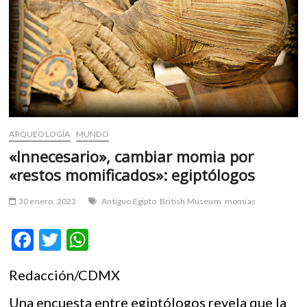
m
v
o
l
g
e
r
s
k
ARQUEOLOGÍA
MUNDO
o
«Innecesario», cambiar momia por
p
«restos momificados»: egiptólogos
e
n
30 enero, 2023
Antiguo Egipto
British Museum
momias
v
o
F
T
W
l
g
ac
w
h
e
Redacción/CDMX
e
itt
at
r
b
er
s
s
Una encuesta entre egiptólogos revela que la