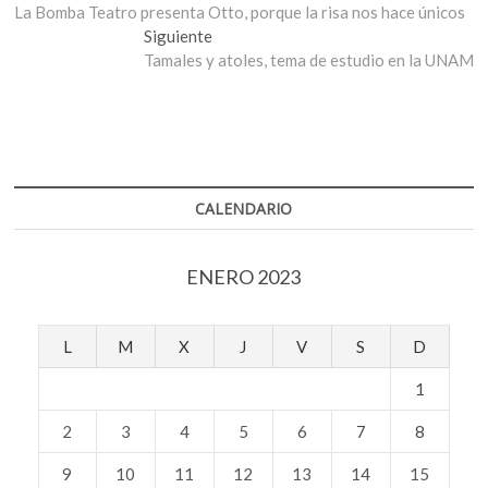
anterior:
La Bomba Teatro presenta Otto, porque la risa nos hace únicos
de
Entrada
Siguiente
entradas
siguiente:
Tamales y atoles, tema de estudio en la UNAM
CALENDARIO
ENERO 2023
L
M
X
J
V
S
D
1
2
3
4
5
6
7
8
9
10
11
12
13
14
15