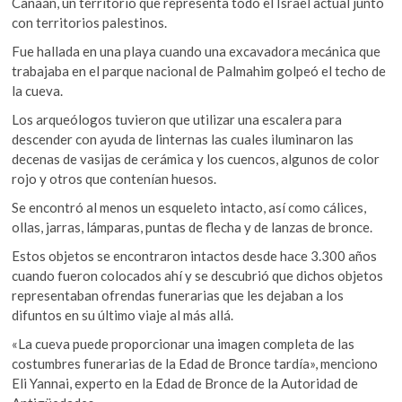
Canaán, un territorio que representa todo el Israel actual junto
o
p
k
con territorios palestinos.
o
k
p
p
Fue hallada en una playa cuando una excavadora mecánica que
e
trabajaba en el parque nacional de Palmahim golpeó el techo de
n
la cueva.
Los arqueólogos tuvieron que utilizar una escalera para
descender con ayuda de linternas las cuales iluminaron las
decenas de vasijas de cerámica y los cuencos, algunos de color
rojo y otros que contenían huesos.
Se encontró al menos un esqueleto intacto, así como cálices,
ollas, jarras, lámparas, puntas de flecha y de lanzas de bronce.
Estos objetos se encontraron intactos desde hace 3.300 años
cuando fueron colocados ahí y se descubrió que dichos objetos
representaban ofrendas funerarias que les dejaban a los
difuntos en su último viaje al más allá.
«La cueva puede proporcionar una imagen completa de las
costumbres funerarias de la Edad de Bronce tardía», menciono
Eli Yannai, experto en la Edad de Bronce de la Autoridad de