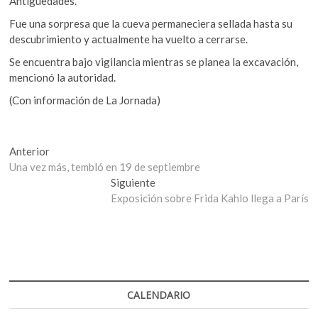
Antigüedades.
Fue una sorpresa que la cueva permaneciera sellada hasta su
descubrimiento y actualmente ha vuelto a cerrarse.
Se encuentra bajo vigilancia mientras se planea la excavación,
mencionó la autoridad.
(Con información de La Jornada)
Navegación
Entrada
Anterior
anterior:
Una vez más, tembló en 19 de septiembre
de
Entrada
Siguiente
entradas
siguiente:
Exposición sobre Frida Kahlo llega a París
CALENDARIO