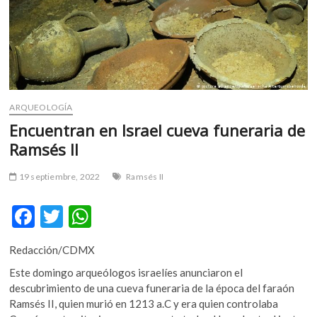
m
v
o
l
g
e
r
ARQUEOLOGÍA
s
Encuentran en Israel cueva funeraria de
k
Ramsés II
o
p
19 septiembre, 2022
Ramsés II
e
n
F
T
W
v
o
ac
w
h
l
Redacción/CDMX
e
itt
at
g
Este domingo arqueólogos israelíes anunciaron el
e
b
er
s
descubrimiento de una cueva funeraria de la época del faraón
r
o
A
Ramsés II, quien murió en 1213 a.C y era quien controlaba
s