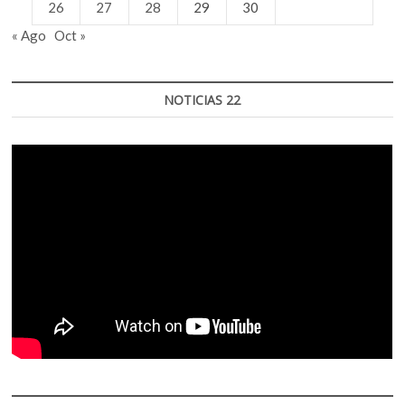
26
27
28
29
30
« Ago
Oct »
NOTICIAS 22