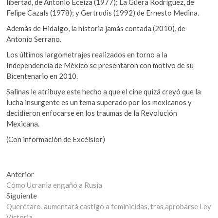
libertad, de Antonio Eceiza (1977); La Güera Rodríguez, de
Felipe Cazals (1978); y Gertrudis (1992) de Ernesto Medina.
Además de Hidalgo, la historia jamás contada (2010), de
Antonio Serrano.
Los últimos largometrajes realizados en torno a la
Independencia de México se presentaron con motivo de su
Bicentenario en 2010.
Salinas le atribuye este hecho a que el cine quizá creyó que la
lucha insurgente es un tema superado por los mexicanos y
decidieron enfocarse en los traumas de la Revolución
Mexicana.
(Con información de Excélsior)
Navegación
Entrada
Anterior
anterior:
Cómo Ucrania engañó a Rusia
de
Entrada
Siguiente
entradas
siguiente:
Querétaro, aumentará castigo a feminicidas, tras aprobarse Ley
Victoria