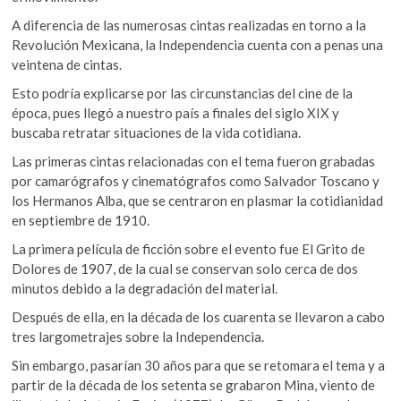
o
p
k
A diferencia de las numerosas cintas realizadas en torno a la
o
k
p
Revolución Mexicana, la Independencia cuenta con a penas una
p
veintena de cintas.
e
n
Esto podría explicarse por las circunstancias del cine de la
época, pues llegó a nuestro país a finales del siglo XIX y
buscaba retratar situaciones de la vida cotidiana.
Las primeras cintas relacionadas con el tema fueron grabadas
por camarógrafos y cinematógrafos como Salvador Toscano y
los Hermanos Alba, que se centraron en plasmar la cotidianidad
en septiembre de 1910.
La primera película de ficción sobre el evento fue El Grito de
Dolores de 1907, de la cual se conservan solo cerca de dos
minutos debido a la degradación del material.
Después de ella, en la década de los cuarenta se llevaron a cabo
tres largometrajes sobre la Independencia.
Sin embargo, pasarían 30 años para que se retomara el tema y a
partir de la década de los setenta se grabaron Mina, viento de