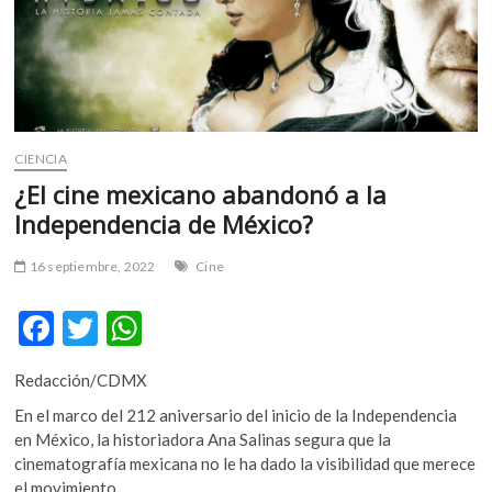
m
v
o
l
g
e
CIENCIA
r
s
¿El cine mexicano abandonó a la
k
Independencia de México?
o
p
16 septiembre, 2022
Cine
e
n
F
T
W
v
ac
w
h
o
Redacción/CDMX
l
e
itt
at
g
En el marco del 212 aniversario del inicio de la Independencia
b
er
s
e
en México, la historiadora Ana Salinas segura que la
r
o
A
cinematografía mexicana no le ha dado la visibilidad que merece
s
el movimiento.