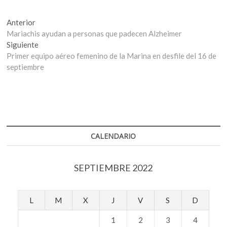
Navegación
Entrada
Anterior
anterior:
Mariachis ayudan a personas que padecen Alzheimer
de
Entrada
Siguiente
entradas
siguiente:
Primer equipo aéreo femenino de la Marina en desfile del 16 de
septiembre
CALENDARIO
SEPTIEMBRE 2022
L
M
X
J
V
S
D
1
2
3
4