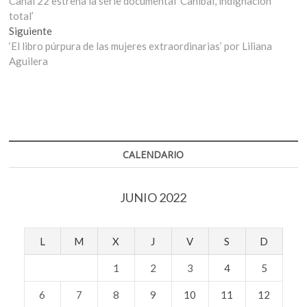
anterior:
Canal 22 estrena la serie documental ‘Caníbal, indignación
de
total’
entradas
Entrada
Siguiente
siguiente:
‘El libro púrpura de las mujeres extraordinarias’ por Liliana
Aguilera
CALENDARIO
JUNIO 2022
L
M
X
J
V
S
D
1
2
3
4
5
6
7
8
9
10
11
12