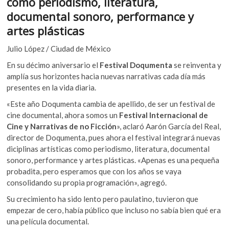
como periodismo, literatura,
k
o
A
documental sonoro, performance y
o
o
p
p
artes plásticas
e
k
p
Julio López / Ciudad de México
n
En su décimo aniversario el
Festival Doqumenta
se reinventa y
amplía sus horizontes hacia nuevas narrativas cada día más
presentes en la vida diaria.
«Este año Doqumenta cambia de apellido, de ser un festival de
cine documental, ahora somos un
Festival Internacional de
Cine y Narrativas de no Ficción
», aclaró Aarón García del Real,
director de Doqumenta, pues ahora el festival integrará nuevas
diciplinas artísticas como periodismo, literatura, documental
sonoro, performance y artes plásticas. «Apenas es una pequeña
probadita, pero esperamos que con los años se vaya
consolidando su propia programación», agregó.
Su crecimiento ha sido lento pero paulatino, tuvieron que
empezar de cero, había público que incluso no sabía bien qué era
una película documental.