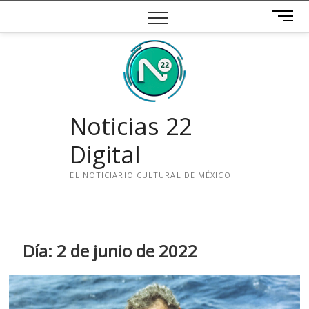
Saltar
B
al
o
contenido
t
ó
n
d
e
Noticias 22
m
e
Digital
n
ú
EL NOTICIARIO CULTURAL DE MÉXICO.
i
n
s
t
Día:
2 de junio de 2022
a
g
r
a