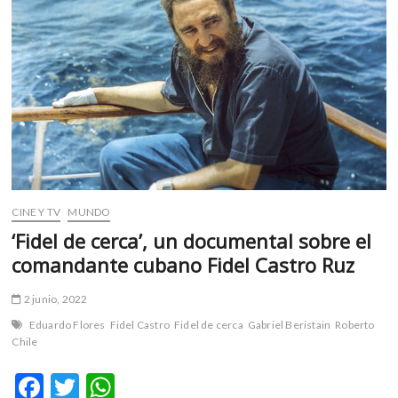
m
v
o
l
g
e
r
s
k
o
p
CINE Y TV
MUNDO
e
‘Fidel de cerca’, un documental sobre el
n
comandante cubano Fidel Castro Ruz
v
o
2 junio, 2022
l
Eduardo Flores
Fidel Castro
Fidel de cerca
Gabriel Beristain
Roberto
g
Chile
e
r
F
T
W
s