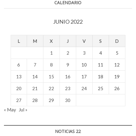
CALENDARIO
Villaurrutia
de
Escritores
JUNIO 2022
para
Escritores
2021
L
M
X
J
V
S
D
1
2
3
4
5
6
7
8
9
10
11
12
13
14
15
16
17
18
19
20
21
22
23
24
25
26
27
28
29
30
« May
Jul »
NOTICIAS 22