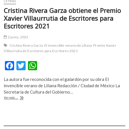
LETRAS
Cristina Rivera Garza obtiene el Premio
Xavier Villaurrutia de Escritores para
Escritores 2021
2 junio, 2022
Cristina Rivera Garza
El invencible verano de Liliana
Premio Xavier
Villaurrutia de Escritores para Escritores 2021
F
T
W
ac
w
h
La autora fue reconocida con el galardón por su obra El
e
itt
at
invencible verano de Liliana Redacción / Ciudad de México La
b
er
s
Secretaría de Cultura del Gobierno…
Cristina
Ver más ...
o
A
Rivera
Garza
o
p
obtiene
k
p
el
Premio
Xavier