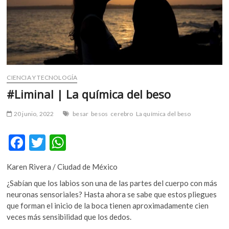
m
v
o
l
g
e
r
CIENCIA Y TECNOLOGÍA
s
#Liminal | La química del beso
k
o
20 junio, 2022
besar
besos
cerebro
La química del beso
p
e
F
T
W
n
ac
w
h
v
o
Karen Rivera / Ciudad de México
e
itt
at
l
¿Sabían que los labios son una de las partes del cuerpo con más
b
er
s
g
neuronas sensoriales? Hasta ahora se sabe que estos pliegues
e
o
A
que forman el inicio de la boca tienen aproximadamente cien
r
veces más sensibilidad que los dedos.
o
p
s