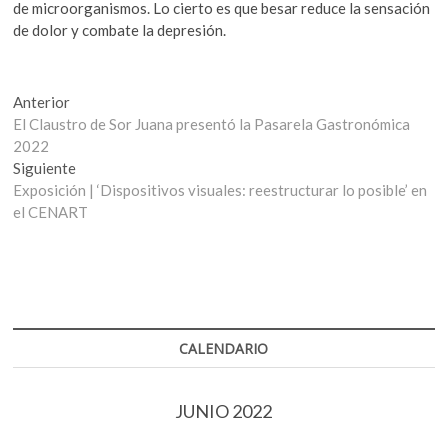
de microorganismos. Lo cierto es que besar reduce la sensación
de dolor y combate la depresión.
Navegación
Entrada
Anterior
anterior:
El Claustro de Sor Juana presentó la Pasarela Gastronómica
de
2022
entradas
Entrada
Siguiente
siguiente:
Exposición | ‘Dispositivos visuales: reestructurar lo posible’ en
el CENART
CALENDARIO
JUNIO 2022