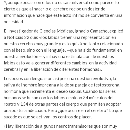
Y, aunque besar con ellos no es tan universal como parece, lo
k
k
p
cierto es que al hacerlo el cerebro recibe un dosier de
o
información que hace que este acto íntimo se convierta en una
p
necesidad.
e
n
El investigador de Ciencias Médicas, Ignacio Camacho, explicó
a Noticias 22 que: «los labios tienen una representación en
nuestro cerebro muy grande y esto quizá no tanto relacionado
con el beso, sino con el lenguaje, —que ha sido fundamental en
nuestra evolución—, y si hay una estimulación de nuestros
labios esto va a generar diferentes cambios, en la actividad
cerebral y en la liberación de diferentes hormonas».
Los besos con lengua son así por una cuestión evolutiva, la
saliva del hombre impregna a la de su pareja de testosterona,
hormona que incrementa el deseo sexual. Cuando los seres
humanos se besan con los labios emplean 34 músculos del
rostro y 134 de otras partes del cuerpo que permiten adoptar
una postura adecuada. Pero ¿qué ocurre en el cerebro? Lo que
sucede es que se activan los centros de placer.
«Hay liberación de algunos neurotransmisores que son muy