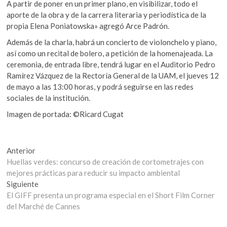
A partir de poner en un primer plano, en visibilizar, todo el
aporte de la obra y de la carrera literaria y periodística de la
propia Elena Poniatowska» agregó Arce Padrón.
Además de la charla, habrá un concierto de violonchelo y piano,
así como un recital de bolero, a petición de la homenajeada. La
ceremonia, de entrada libre, tendrá lugar en el Auditorio Pedro
Ramírez Vázquez de la Rectoría General de la UAM, el jueves 12
de mayo a las 13:00 horas, y podrá seguirse en las redes
sociales de la institución.
Imagen de portada: ©Ricard Cugat
Navegación
Entrada
Anterior
anterior:
Huellas verdes: concurso de creación de cortometrajes con
de
mejores prácticas para reducir su impacto ambiental
entradas
Entrada
Siguiente
siguiente:
El GIFF presenta un programa especial en el Short Film Corner
del Marché de Cannes