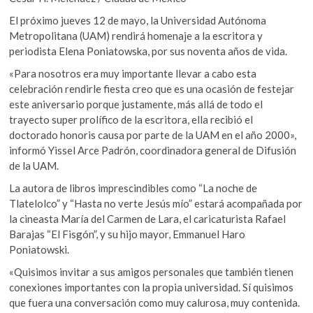
e
itt
at
k
El próximo jueves 12 de mayo, la Universidad Autónoma
o
b
er
s
Metropolitana (UAM) rendirá homenaje a la escritora y
p
o
A
periodista Elena Poniatowska, por sus noventa años de vida.
e
n
o
p
«Para nosotros era muy importante llevar a cabo esta
celebración rendirle fiesta creo que es una ocasión de festejar
k
p
este aniversario porque justamente, más allá de todo el
trayecto super prolífico de la escritora, ella recibió el
doctorado honoris causa por parte de la UAM en el año 2000»,
informó Yissel Arce Padrón, coordinadora general de Difusión
de la UAM.
La autora de libros imprescindibles como “La noche de
Tlatelolco” y “Hasta no verte Jesús mío” estará acompañada por
la cineasta María del Carmen de Lara, el caricaturista Rafael
Barajas “El Fisgón”, y su hijo mayor, Emmanuel Haro
Poniatowski.
«Quisimos invitar a sus amigos personales que también tienen
conexiones importantes con la propia universidad. Sí quisimos
que fuera una conversación como muy calurosa, muy contenida.