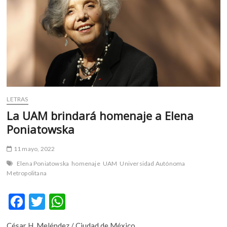
m
v
o
l
g
e
r
s
k
LETRAS
o
La UAM brindará homenaje a Elena
p
Poniatowska
e
n
11 mayo, 2022
v
Elena Poniatowska
homenaje
UAM
Universidad Autónoma
o
Metropolitana
l
g
F
T
W
e
r
ac
w
h
s
César H. Meléndez / Ciudad de México