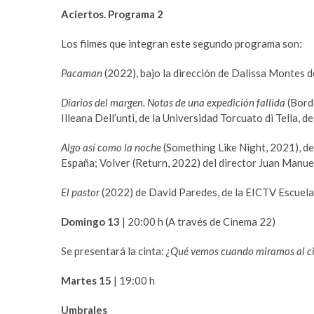
a
m
Aciertos. Programa 2
r
a
e
s
Los filmes que integran este segundo programa son:
s
t
c
e
Pacaman
(2022), bajo la dirección de Dalissa Montes 
o
r
r
b
Diarios del margen. Notas de una expedición fallida
(Borde
t
e
Illeana Dell’unti, de la Universidad Torcuato di Tella, d
b
t
e
t
Algo así como la noche
(Something Like Night, 2021), de
y
i
España; Volver (Return, 2022) del director Juan Manu
l
n
i
g
El pastor
(2022) de David Paredes, de la EICTV Escuela 
k
p
Domingo 13
| 20:00 h (A través de Cinema 22)
d
u
ü
s
Se presentará la cinta:
¿Qué vemos cuando miramos al ci
z
u
ü
l
Martes 15
| 19:00 h
e
a
s
b
Umbrales