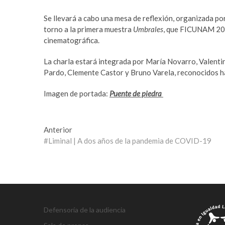
c
e
o
t
Se llevará a cabo una mesa de reflexión, organizada p
r
o
torno a la primera muestra
Umbrales
, que FICUNAM 2022
t
f
cinematográfica.
b
a
e
n
La charla estará integrada por María Novarro, Valent
y
s
Pardo, Clemente Castor y Bruno Varela, reconocidos ha
l
i
i
f
Imagen de portada:
Puente de piedra
k
b
d
e
ü
t
Navegación
Entrada
Anterior
z
n
anterior:
#Liminal | A dos años de la pandemia de COVID-19
de
ü
o
e
r
entradas
s
a
c
b
o
a
r
h
Defensoría de la audiencia
t
i
e
s