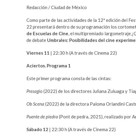
ac
w
h
r
m
Redacción / Ciudad de México
e
itt
at
t
e
a
y
b
er
s
Como parte de las actividades de la 12ª edición del Fe
v
b
22 presentará dentro de su programación los cortome
o
A
c
e
de Escuelas de Cine
, el multipremiado largometraje
¿Q
o
p
ı
t
de debate
Umbrales: Posibilidades del cine experim
l
p
k
p
a
u
Viernes 11
| 22:30 h (A través de Cinema 22)
r
m
e
a
Aciertos. Programa 1
s
b
Este primer programa consta de las cintas:
c
e
o
t
Presagio
(2022) de los directores Juliana Zuluaga y Tia
r
y
t
a
Ob Scena
(2022) de la directora Paloma Orlandini Castr
a
k
v
a
Puente de piedra
(Pont de pedra, 2021), realizado por A
c
b
ı
e
Sábado 12
| 22:30 h (A través de Cinema 22)
l
t