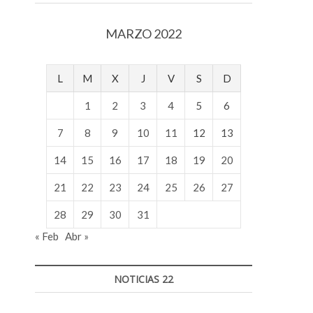
v
o
MARZO 2022
l
g
e
L
M
X
J
V
S
D
r
s
1
2
3
4
5
6
k
o
7
8
9
10
11
12
13
p
14
15
16
17
18
19
20
e
n
21
22
23
24
25
26
27
v
o
28
29
30
31
l
« Feb
Abr »
g
e
r
NOTICIAS 22
s
k