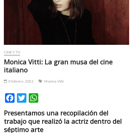
m
v
o
l
g
e
r
s
CINE Y TV
k
Monica Vitti: La gran musa del cine
o
italiano
p
e
3 febrero, 2022
Monica Vitti
n
v
F
T
W
o
l
ac
w
h
g
Presentamos una recopilación del
e
itt
at
e
trabajo que realizó la actriz dentro del
r
b
er
s
séptimo arte
s