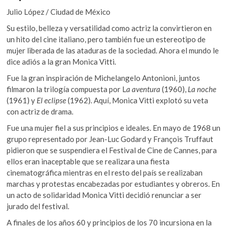
o
A
k
Julio López / Ciudad de México
o
p
o
p
Su estilo, belleza y versatilidad como actriz la convirtieron en
k
p
e
un hito del cine italiano, pero también fue un estereotipo de
n
mujer liberada de las ataduras de la sociedad. Ahora el mundo le
dice adiós a la gran Monica Vitti.
Fue la gran inspiración de Michelangelo Antonioni, juntos
filmaron la trilogía compuesta por L
a aventura
(1960),
La noche
(1961) y
El eclipse
(1962). Aquí, Monica Vitti explotó su veta
con actriz de drama.
Fue una mujer fiel a sus principios e ideales. En mayo de 1968 un
grupo representado por Jean-Luc Godard y François Truffaut
pidieron que se suspendiera el Festival de Cine de Cannes, para
ellos eran inaceptable que se realizara una fiesta
cinematográfica mientras en el resto del país se realizaban
marchas y protestas encabezadas por estudiantes y obreros. En
un acto de solidaridad Monica Vitti decidió renunciar a ser
jurado del festival.
A finales de los años 60 y principios de los 70 incursiona en la