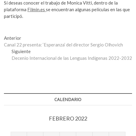
Sí deseas conocer el trabajo de Monica Vitti, dentro de la
plataforma
Filmin.es
se encuentran algunas películas en las que
participó.
Navegación
Entrada
Anterior
anterior:
Canal 22 presenta: ‘Esperanza’ del director Sergio Olhovich
de
Entrada
Siguiente
entradas
siguiente:
Decenio Internacional de las Lenguas Indígenas 2022-2032
CALENDARIO
FEBRERO 2022