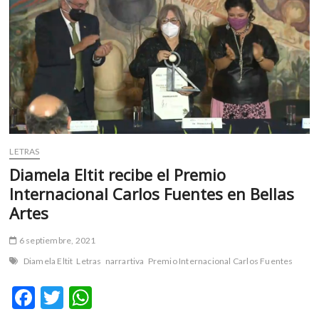
m
v
o
l
g
e
r
s
k
LETRAS
o
p
Diamela Eltit recibe el Premio
e
Internacional Carlos Fuentes en Bellas
n
Artes
v
o
6 septiembre, 2021
l
Diamela Eltit
Letras
narrartiva
Premio Internacional Carlos Fuentes
g
e
F
T
W
r
s