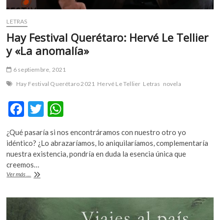
LETRAS
Hay Festival Querétaro: Hervé Le Tellier
y «La anomalía»
6 septiembre, 2021
Hay Festival Querétaro 2021
Hervé Le Tellier
Letras
novela
F
T
W
ac
w
h
¿Qué pasaría si nos encontráramos con nuestro otro yo
e
itt
at
idéntico? ¿Lo abrazaríamos, lo aniquilaríamos, complementaría
b
er
s
nuestra existencia, pondría en duda la esencia única que
creemos…
o
A
Hay
Ver más ...
o
p
Festival
Querétaro:
k
p
Hervé
Le
Tellier