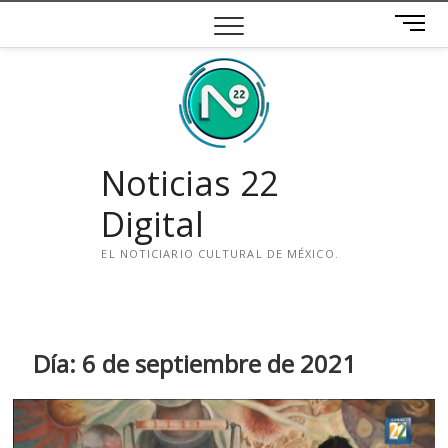
Saltar
B
al
o
contenido
t
ó
n
d
e
Noticias 22
m
e
Digital
n
ú
EL NOTICIARIO CULTURAL DE MÉXICO.
i
n
s
t
Día:
6 de septiembre de 2021
a
g
r
a