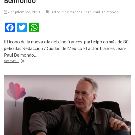
Belmondo
6 septiembre, 2021
actor
cine francés
Jean-Paul Belmondo
F
T
W
ac
w
h
El ícono de la nueva ola del cine francés, participó en más de 80
e
itt
at
películas Redacción / Ciudad de México El actor francés Jean-
b
er
s
Paul Belmondo…
Fallece
Ver más ...
o
A
el
actor
o
p
francés,
k
p
Jean-
Paul
Belmondo