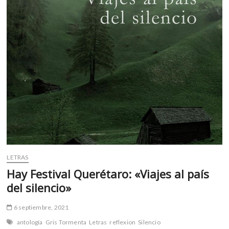
y
«La
anomalía»
LETRAS
Hay Festival Querétaro: «Viajes al país
del silencio»
6 septiembre, 2021
antología
Gris Tormenta
Letras
reflexion
Silencio