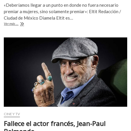
ac
w
h
k
«Deberíamos llegar a un punto en donde no fuera necesario
e
itt
at
o
premiar a mujeres, sino solamente premiar»: Eltit Redacción /
p
b
er
s
Ciudad de México Diamela Eltit es…
e
Diamela
Ver más ...
o
A
n
Eltit
recibe
o
p
el
k
p
Premio
Internacional
Carlos
Fuentes
en
Bellas
Artes
CINE Y TV
Fallece el actor francés, Jean-Paul