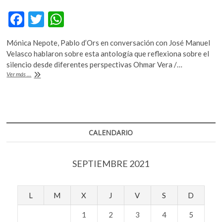
F
T
W
ac
w
h
Mónica Nepote, Pablo d’Ors en conversación con José Manuel
e
itt
at
Velasco hablaron sobre esta antología que reflexiona sobre el
b
er
s
silencio desde diferentes perspectivas Ohmar Vera /…
Hay
Ver más ...
o
A
Festival
Querétaro:
o
p
«Viajes
k
p
al
país
del
CALENDARIO
silencio»
SEPTIEMBRE 2021
L
M
X
J
V
S
D
1
2
3
4
5