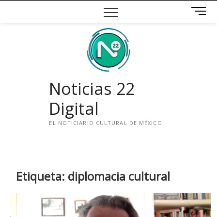
Saltar
B
al
o
contenido
t
ó
n
d
e
Noticias 22
m
e
Digital
n
ú
EL NOTICIARIO CULTURAL DE MÉXICO.
i
n
s
t
Etiqueta:
diplomacia cultural
a
g
r
a