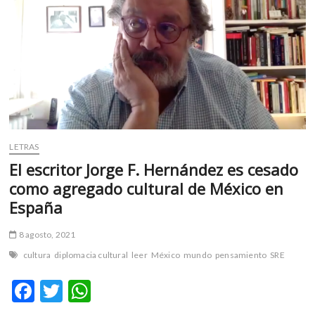
m
v
o
l
g
e
r
s
k
LETRAS
o
El escritor Jorge F. Hernández es cesado
p
e
como agregado cultural de México en
n
España
v
o
8 agosto, 2021
l
cultura
diplomacia cultural
leer
México
mundo
pensamiento
SRE
g
e
F
T
W
r
s
ac
w
h