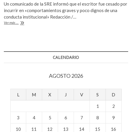
k
Un comunicado de la SRE informó que el escritor fue cesado por
e
itt
at
o
incurrir en «comportamientos graves y poco dignos de una
b
er
s
p
conducta institucional» Redacción /…
e
El
Ver más ...
o
A
escritor
n
Jorge
o
p
F.
k
p
Hernández
es
cesado
CALENDARIO
como
agregado
cultural
AGOSTO 2026
de
México
en
España
L
M
X
J
V
S
D
1
2
3
4
5
6
7
8
9
10
11
12
13
14
15
16