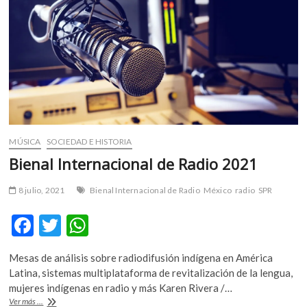
arte
y
tecnología
en
el
Tamayo
MÚSICA
SOCIEDAD E HISTORIA
Bienal Internacional de Radio 2021
8 julio, 2021
Bienal Internacional de Radio
México
radio
SPR
F
T
W
ac
w
h
Mesas de análisis sobre radiodifusión indígena en América
e
itt
at
Latina, sistemas multiplataforma de revitalización de la lengua,
b
er
s
mujeres indígenas en radio y más Karen Rivera /…
Bienal
Ver más ...