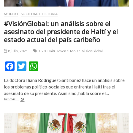
MUNDO
SOCIEDAD E HISTORIA
#VisiónGlobal: un análisis sobre el
asesinato del presidente de Haití y el
estado actual del país caribeño
8 julio, 2021
G20
Haití
Jovenel Moïse
VisiónGlobal
F
T
W
ac
w
h
La doctora Iliana Rodríguez Santibañez hace un análisis sobre
e
itt
at
los problemas político-sociales que enfrenta Haití tras el
b
er
s
asesinato de su presidente. Asimismo, habla sobre el…
#VisiónGlobal:
Ver más ...
o
A
un
análisis
o
p
sobre
k
p
el
asesinato
del