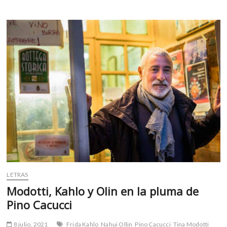
o
A
Internacional
de
o
p
Radio
k
p
2021
LETRAS
Modotti, Kahlo y Olin en la pluma de
Pino Cacucci
8 julio, 2021
Frida Kahlo
Nahui Ollin
Pino Cacucci
Tina Modotti