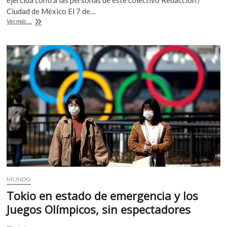
ejercida contra las personas de este colectivo Redacción /
b
er
s
Ciudad de México El 7 de…
El
Ver más ...
o
A
Congreso
de
o
p
la
k
p
Ciudad
de
México
aprueba
ley
de
derechos
de
personas
LGBT+
MUNDO
Tokio en estado de emergencia y los
Juegos Olímpicos, sin espectadores