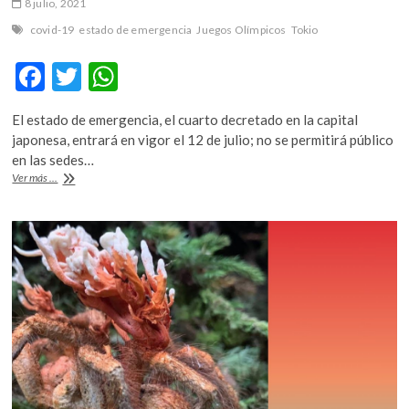
8 julio, 2021
covid-19
estado de emergencia
Juegos Olímpicos
Tokio
F
T
W
ac
w
h
El estado de emergencia, el cuarto decretado en la capital
e
itt
at
japonesa, entrará en vigor el 12 de julio; no se permitirá público
b
er
s
en las sedes…
Tokio
Ver más ...
o
A
en
estado
o
p
de
k
p
emergencia
y
los
Juegos
Olímpicos,
sin
espectadores