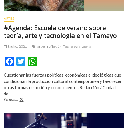
ARTES
#Agenda: Escuela de verano sobre
teoría, arte y tecnología en el Tamayo
8 julio, 2021
artes
reflexión
Tecnología
teoría
F
T
W
ac
w
h
Cuestionar las fuerzas políticas, económicas e ideológicas que
e
itt
at
condicionan la producción cultural contemporánea y favorecer
b
er
s
otras formas de acción y conocimientos Redacción / Ciudad
de…
o
A
#Agenda:
Ver más ...
o
p
Escuela
de
k
p
verano
sobre
teoría,