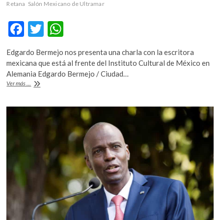
Retana
Salón Mexicano de Ultramar
k
o
F
T
W
p
e
ac
w
h
n
Edgardo Bermejo nos presenta una charla con la escritora
e
itt
at
mexicana que está al frente del Instituto Cultural de México en
b
er
s
Alemania Edgardo Bermejo / Ciudad…
Luisa
Ver más ...
o
A
Reyes
Retana:
o
p
México
k
p
en
Alemania