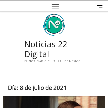
Saltar
B
al
o
contenido
t
ó
n
d
e
Noticias 22
m
e
Digital
n
ú
EL NOTICIARIO CULTURAL DE MÉXICO.
i
n
s
t
Día:
8 de julio de 2021
a
g
r
a