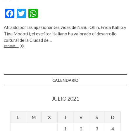
F
T
W
ac
w
h
Atraído por las apasionantes vidas de Nahui Ollin, Frida Kahlo y
e
itt
at
Tina Modotti, el escritor italiano ha valorado el desarrollo
b
er
s
cultural de la Ciudad de…
Modotti,
Ver más ...
o
A
Kahlo
y
o
p
Olin
k
p
en
la
pluma
CALENDARIO
de
Pino
Cacucci
JULIO 2021
L
M
X
J
V
S
D
1
2
3
4