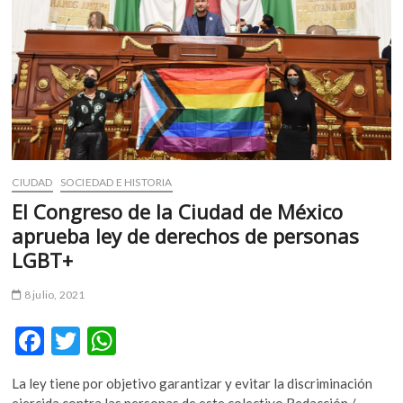
presidente
de
Haití
y
el
estado
actual
del
país
caribeño
CIUDAD
SOCIEDAD E HISTORIA
El Congreso de la Ciudad de México
aprueba ley de derechos de personas
LGBT+
8 julio, 2021
F
T
W
ac
w
h
La ley tiene por objetivo garantizar y evitar la discriminación
e
itt
at