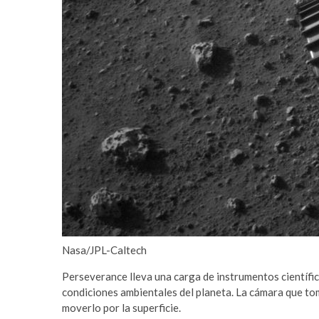
r
t
a
v
r
u
p
a
e
s
c
o
r
t
Nasa/JPL-Caltech
Perseverance lleva una carga de instrumentos científic
condiciones ambientales del planeta. La cámara que tom
moverlo por la superficie.