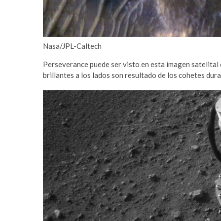
t
e
s
c
Nasa/JPL-Caltech
o
r
Perseverance puede ser visto en esta imagen satelital 
t
brillantes a los lados son resultado de los cohetes dur
ş
i
r
i
n
e
v
l
e
r
e
s
c
o