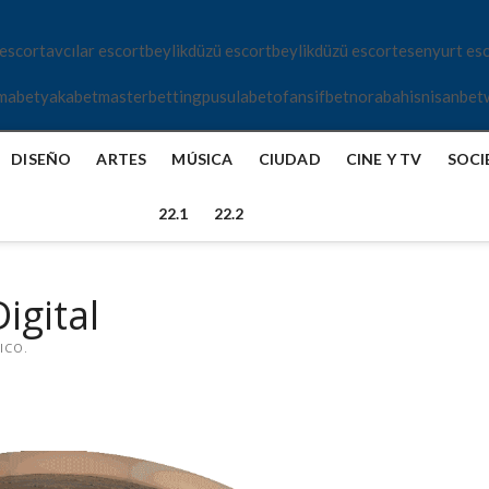
 escort
avcılar escort
beylikdüzü escort
beylikdüzü escort
esenyurt es
mabet
yakabet
masterbetting
pusulabet
ofansifbet
norabahis
nisanbet
DISEÑO
ARTES
MÚSICA
CIUDAD
CINE Y TV
SOCI
22.1
22.2
igital
ICO.