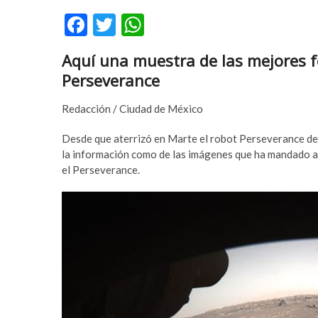
a
m
F
T
W
r
a
e
s
ac
w
h
s
t
Aquí una muestra de las mejores f
e
itt
at
c
e
Perseverance
o
r
b
er
s
r
b
o
A
Redacción / Ciudad de México
t
e
o
p
b
t
Desde que aterrizó en Marte el robot Perseverance de 
e
t
k
p
la información como de las imágenes que ha mandado a 
y
i
el Perseverance.
l
n
i
g
k
p
d
u
ü
s
z
u
ü
l
e
a
s
b