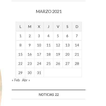
v
o
MARZO 2021
l
g
e
L
M
X
J
V
S
D
r
s
1
2
3
4
5
6
7
k
o
8
9
10
11
12
13
14
p
15
16
17
18
19
20
21
e
n
22
23
24
25
26
27
28
v
o
29
30
31
l
« Feb
Abr »
g
e
r
NOTICIAS 22
s
k