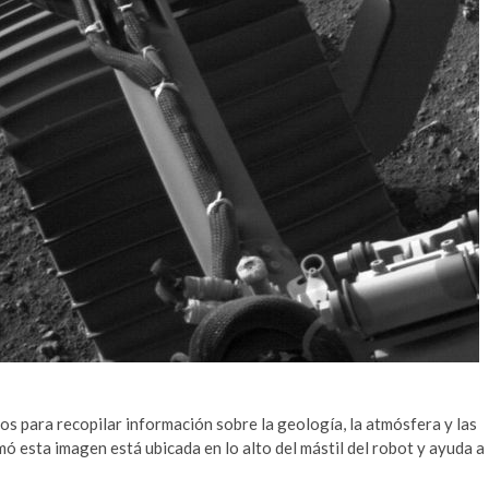
os para recopilar información sobre la geología, la atmósfera y las
ó esta imagen está ubicada en lo alto del mástil del robot y ayuda a