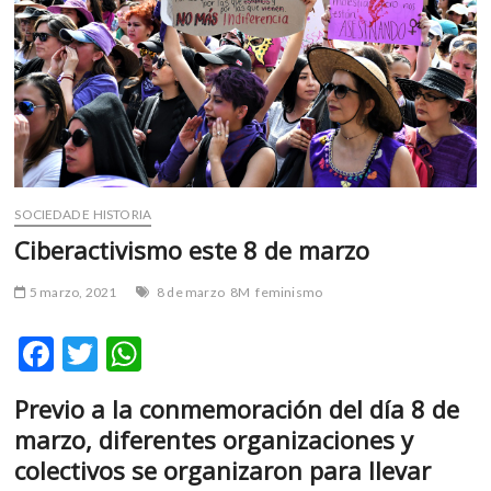
m
v
o
l
g
e
r
s
k
SOCIEDAD E HISTORIA
o
Ciberactivismo este 8 de marzo
p
e
5 marzo, 2021
8 de marzo
8M
feminismo
n
v
F
T
W
o
ac
w
h
l
Previo a la conmemoración del día 8 de
g
e
itt
at
e
marzo, diferentes organizaciones y
b
er
s
r
colectivos se organizaron para llevar
s