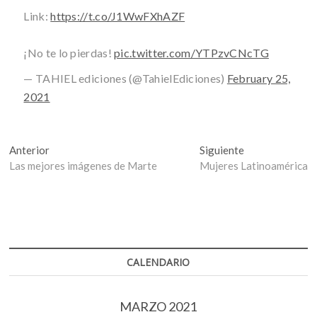
Link:
https://t.co/J1WwFXhAZF
¡No te lo pierdas!
pic.twitter.com/YTPzvCNcTG
— TAHIEL ediciones (@TahielEdiciones)
February 25,
2021
Navegación
Entrada
Entrada
Anterior
Siguiente
anterior:
siguiente:
Las mejores imágenes de Marte
Mujeres Latinoamérica
de
entradas
CALENDARIO
MARZO 2021