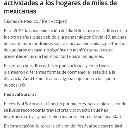
o
A
actividades a los hogares de miles de
k
o
p
mexicanas
o
p
k
p
Ciudad de México / Ireli Vázquez
e
n
Este 2021 la conmemoración del día 8 de marzo será diferente a
los otros años, pues debido a la pandemia por Covid-19, muchas
de nosotras no podremos salir a marchar. Sin embargo, el hecho
de quedarse en casa, no significa no manifestarse o estar
presentes en un día tan importante para las mujeres.
Es por eso que, diferentes organizaciones y colectivos
plantearon diferentes formas de conmemorar esté día a la
distancia. Aquí te mostramos algunas opciones a las que te
puedes unir.
Festival Sororas
El Festival Sororas está hecho por mujeres, para mujeres, donde
se busca reconocer la trayectoria y proyectos que han
inspirado a otras y han tenido impacto dentro de su localidad.
En esta ocasión, la tercera edición del festival se desarrollará