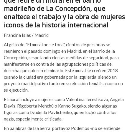
que retire un mural en el barrio
b
er
s
k
madrileño de La Concepción, que
o
o
A
enaltece el trabajo y la obra de mujeres
p
o
p
e
iconos de la historia internacional
n
k
p
Francina Islas / Madrid
Al grito de “El mural no se toca”, cientos de personas se
reunieron el pasado domingo en Madrid, en el barrio de la
Concepción, respetando ciertas medidas de seguridad, para
manifestarse en contra de las agrupaciones políticas de
derecha que quieren eliminarlo. Este mural se creó en 2018
cuando la ciudad era gobernada por la izquierda, siendo un
proyecto participativo tanto en su elección temática como en
su ejecución.
El mural incluye a mujeres como Valentina Tereshkova, Angela
Davis, Rigoberta Menchú o Kanno Sugako, siendo algunas
figuras como Lyudmila Pavlichenko, quien luchó contra los
nazis, especialmente criticada.
En palabras de Isa Serra, portavoz Podemos «no se entiende