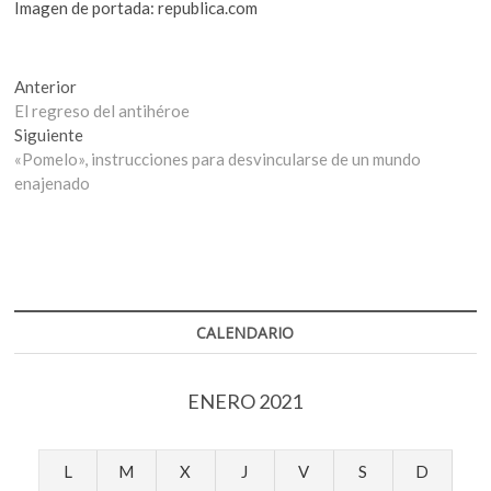
Imagen de portada: republica.com
Navegación
Entrada
Anterior
anterior:
El regreso del antihéroe
de
Entrada
Siguiente
entradas
siguiente:
«Pomelo», instrucciones para desvincularse de un mundo
enajenado
CALENDARIO
ENERO 2021
L
M
X
J
V
S
D