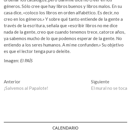
géneros. Sólo cree que hay libros buenos y libros malos. En su
casa dice, «coloco los libros en orden alfabético. Es decir, no
creo en los géneros.» Y sobre qué tanto entiende de la gente a
través de la escritura, señala que «escribir libros no me dice
nada de la gente, creo que cuando tenemos trece, catorce años,
ya sabemos mucho de lo que podemos esperar de la gente. No
entiendo a los seres humanos. A mí me confunden.» Su objetivo
es que el lector tenga puro deleite.
Imagen:
El PAÍS
Navegación
Entrada
Entrada
Anterior
Siguiente
anterior:
siguiente:
¡Salvemos al Papalote!
El mural no se toca
de
entradas
CALENDARIO