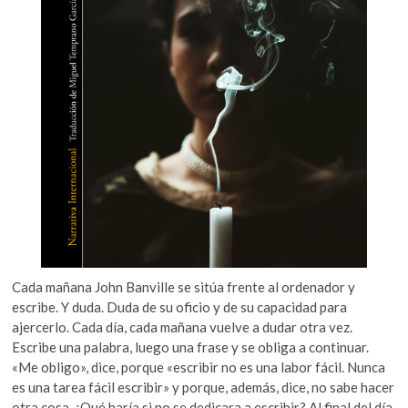
Cada mañana John Banville se sitúa frente al ordenador y
escribe. Y duda. Duda de su oficio y de su capacidad para
ajercerlo. Cada día, cada mañana vuelve a dudar otra vez.
Escribe una palabra, luego una frase y se obliga a continuar.
«Me obligo», dice, porque «escribir no es una labor fácil. Nunca
es una tarea fácil escribir» y porque, además, dice, no sabe hacer
otra cosa. ¿Qué haría si no se dedicara a escribir? Al final del día