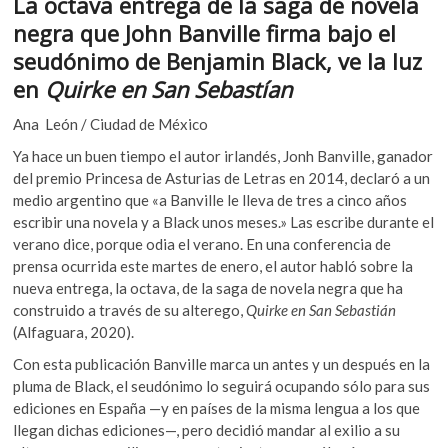
La octava entrega de la saga de novela
e
itt
at
k
negra que John Banville firma bajo el
o
b
er
s
p
seudónimo de Benjamin Black, ve la luz
o
A
e
en
Quirke en San Sebastían
n
o
p
Ana León / Ciudad de México
k
p
Ya hace un buen tiempo el autor irlandés, Jonh Banville, ganador
del premio Princesa de Asturias de Letras en 2014, declaró a un
medio argentino que «a Banville le lleva de tres a cinco años
escribir una novela y a Black unos meses.» Las escribe durante el
verano dice, porque odia el verano. En una conferencia de
prensa ocurrida este martes de enero, el autor habló sobre la
nueva entrega, la octava, de la saga de novela negra que ha
construido a través de su alterego,
Quirke en San Sebastián
(Alfaguara, 2020).
Con esta publicación Banville marca un antes y un después en la
pluma de Black, el seudónimo lo seguirá ocupando sólo para sus
ediciones en España —y en países de la misma lengua a los que
llegan dichas ediciones—, pero decidió mandar al exilio a su