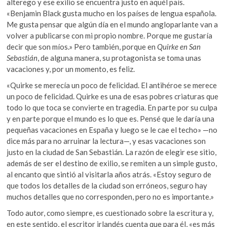
alterego y ese exilio se encuentra justo en aquél país.
«Benjamin Black gusta mucho en los países de lengua española.
Me gusta pensar que algún día en el mundo angloparlante van a
volver a publicarse con mi propio nombre. Porque me gustaría
decir que son míos.» Pero también, porque en
Quirke en San
Sebastián
, de alguna manera, su protagonista se toma unas
vacaciones y, por un momento, es feliz.
«Quirke se merecía un poco de felicidad. El antihéroe se merece
un poco de felicidad. Quirke es una de esas pobres criaturas que
todo lo que toca se convierte en tragedia. En parte por su culpa
y en parte porque el mundo es lo que es. Pensé que le daría una
pequeñas vacaciones en España y luego se le cae el techo» —no
dice más para no arruinar la lectura—, y esas vacaciones son
justo en la ciudad de San Sebastián. La razón de elegir ese sitio,
además de ser el destino de exilio, se remiten a un simple gusto,
al encanto que sintió al visitarla años atrás. «Estoy seguro de
que todos los detalles de la ciudad son erróneos, seguro hay
muchos detalles que no corresponden, pero no es importante.»
Todo autor, como siempre, es cuestionado sobre la escritura y,
en este sentido, el escritor irlandés cuenta que para él, «es más