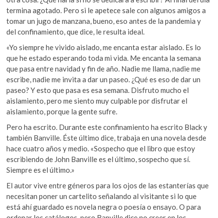
termina agotado. Pero si le apetece sale con algunos amigos a
tomar un jugo de manzana, bueno, eso antes de la pandemia y
del confinamiento, que dice, le resulta ideal.
«Yo siempre he vivido aislado, me encanta estar aislado. Es lo
que he estado esperando toda mi vida. Me encanta la semana
que pasa entre navidad y fin de año. Nadie me llama, nadie me
escribe, nadie me invita a dar un paseo. ¿Qué es eso de dar un
paseo? Y esto que pasa es esa semana. Disfruto mucho el
aislamiento, pero me siento muy culpable por disfrutar el
aislamiento, porque la gente sufre.
Pero ha escrito. Durante este confinamiento ha escrito Black y
también Banville. Éste último dice, trabaja en una novela desde
hace cuatro años y medio. «Sospecho que el libro que estoy
escribiendo de John Banville es el último, sospecho que sí.
Siempre es el último.»
El autor vive entre géneros para los ojos de las estanterías que
necesitan poner un cartelito señalando al visitante si lo que
está ahí guardado es novela negra o poesía o ensayo. O para
ordenar los catálogos, pero Banville dice no creer en los