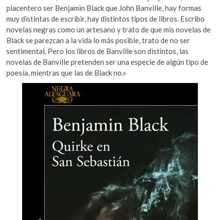
placentero ser Benjamin Black que John Banville, hay formas
muy distintas de escribir, hay distintos tipos de libros. Escribo
novelas negras como un artesano y trato de que mis novelas de
Black se parezcan a la vida lo más posible, trato de no ser
sentimental. Pero los libros de Banville son distintos, las
novelas de Banville pretenden ser una especie de algún tipo de
poesía, mientras que las de Black no.»