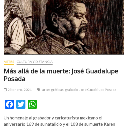
m
v
o
l
g
e
r
s
k
o
ARTES
CULTURA Y DISTANCIA
p
Más allá de la muerte: José Guadalupe
e
Posada
n
v
25 enero, 2021
artes gráficas
grabado
José Guadalupe Posada
o
l
F
T
W
g
ac
w
h
e
Un homenaje al grabador y caricaturista mexicano el
r
e
itt
at
aniversario 169 de su natalicio y el 108 de su muerte Karen
s