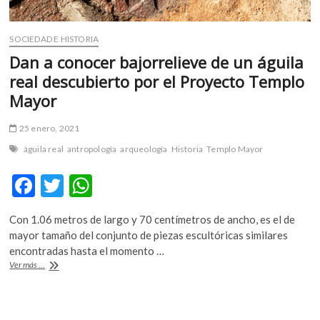
SOCIEDAD E HISTORIA
Dan a conocer bajorrelieve de un águila
real descubierto por el Proyecto Templo
Mayor
25 enero, 2021
águila real
antropología
arqueología
Historia
Templo Mayor
F
T
W
ac
w
h
Con 1.06 metros de largo y 70 centímetros de ancho, es el de
e
itt
at
mayor tamaño del conjunto de piezas escultóricas similares
b
er
s
encontradas hasta el momento …
Dan
Ver más ...
o
A
a
conocer
o
p
bajorrelieve
de