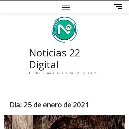
Saltar
B
al
o
contenido
t
ó
n
d
e
Noticias 22
m
e
Digital
n
ú
EL NOTICIARIO CULTURAL DE MÉXICO.
i
n
s
t
Día:
25 de enero de 2021
a
g
r
a