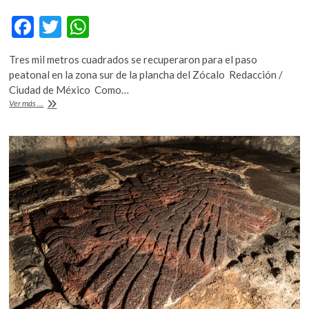
F
T
W
ac
w
h
Tres mil metros cuadrados se recuperaron para el paso
e
itt
at
peatonal en la zona sur de la plancha del Zócalo Redacción /
b
er
s
Ciudad de México Como…
Zócalo
Ver más ...
o
A
peatonal,
urbanismo
o
p
táctico
k
p