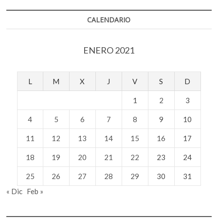
k
p
un
águila
CALENDARIO
real
descubierto
por
ENERO 2021
el
Proyecto
Templo
Mayor
L
M
X
J
V
S
D
1
2
3
4
5
6
7
8
9
10
11
12
13
14
15
16
17
18
19
20
21
22
23
24
25
26
27
28
29
30
31
« Dic
Feb »