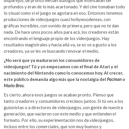
disparejos, de pronto metían diálogos que intentaban ser
profundos y eran de lo más acartonado. Y del cine tomaban todo
lo visual como si el juego se agotara en eso. Entonces tenemos
producciones de videojuegos cuasi hollywoodenses, con
gráficas increíbles, con sonido de primera, pero que no te dan
nada. De hace unos pocos años para acá, los creadores están
encontrando el lenguaje propio de los videojuegos. Hay
resultados magistrales y hacia allá va, se es ve a gusto a los
creadores, ya se les ve buscando renovar el medio.
¿No será que ya maduraron los consumidores de
videojuegos? Tú y yo empezamos con el final de Atari y el
nacimiento del Nintendo como lo conocemos hoy. Al crecer,
este público demanda algo más que la nostalgia del
Pacman
o
Mario Bros
.
Es cierto, ahora esos juegos se acaban pronto. Pienso que
tanto creadores y consumidores crecimos juntos. Si tú ves a los
guionistas o a directores de videojuegos, son gente de nuestra
generación, que nacieron con este medio y que entienden el
formato. Por ello, su experimentación nos da videojuegos,
incluso entre los comerciales, que son muy buenos y