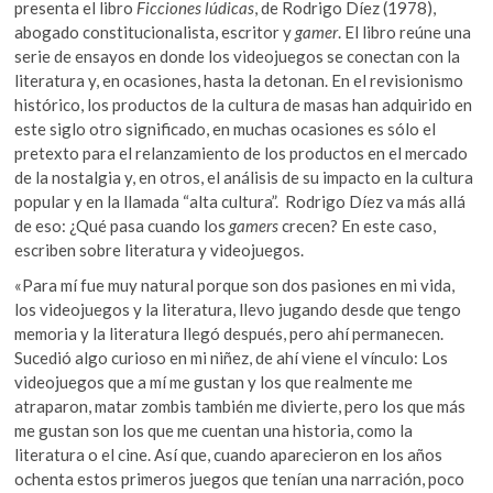
k
p
presenta el libro
Ficciones lúdicas
, de Rodrigo Díez (1978),
k
abogado constitucionalista, escritor y
gamer
. El libro reúne una
o
serie de ensayos en donde los videojuegos se conectan con la
p
literatura y, en ocasiones, hasta la detonan. En el revisionismo
e
histórico, los productos de la cultura de masas han adquirido en
n
este siglo otro significado, en muchas ocasiones es sólo el
pretexto para el relanzamiento de los productos en el mercado
de la nostalgia y, en otros, el análisis de su impacto en la cultura
popular y en la llamada “alta cultura”. Rodrigo Díez va más allá
de eso: ¿Qué pasa cuando los
gamers
crecen? En este caso,
escriben sobre literatura y videojuegos.
«Para mí fue muy natural porque son dos pasiones en mi vida,
los videojuegos y la literatura, llevo jugando desde que tengo
memoria y la literatura llegó después, pero ahí permanecen.
Sucedió algo curioso en mi niñez, de ahí viene el vínculo: Los
videojuegos que a mí me gustan y los que realmente me
atraparon, matar zombis también me divierte, pero los que más
me gustan son los que me cuentan una historia, como la
literatura o el cine. Así que, cuando aparecieron en los años
ochenta estos primeros juegos que tenían una narración, poco