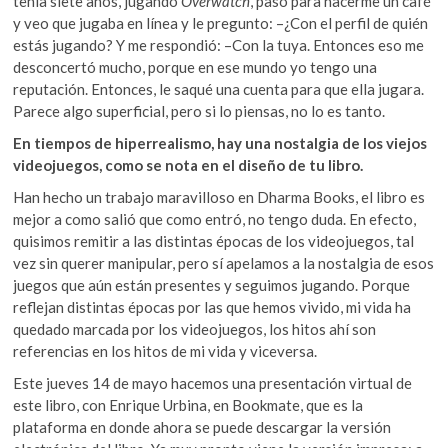
tenía siete años, jugando
Overwatch
, paso para hacerme un café
y veo que jugaba en línea y le pregunto: –¿Con el perfil de quién
estás jugando? Y me respondió: –Con la tuya. Entonces eso me
desconcertó mucho, porque en ese mundo yo tengo una
reputación. Entonces, le saqué una cuenta para que ella jugara.
Parece algo superficial, pero si lo piensas, no lo es tanto.
En tiempos de hiperrealismo, hay una nostalgia de los viejos
videojuegos, como se nota en el diseño de tu libro.
Han hecho un trabajo maravilloso en Dharma Books, el libro es
mejor a como salió que como entró, no tengo duda. En efecto,
quisimos remitir a las distintas épocas de los videojuegos, tal
vez sin querer manipular, pero sí apelamos a la nostalgia de esos
juegos que aún están presentes y seguimos jugando. Porque
reflejan distintas épocas por las que hemos vivido, mi vida ha
quedado marcada por los videojuegos, los hitos ahí son
referencias en los hitos de mi vida y viceversa.
Este jueves 14 de mayo hacemos una presentación virtual de
este libro, con Enrique Urbina, en Bookmate, que es la
plataforma en donde ahora se puede descargar la versión