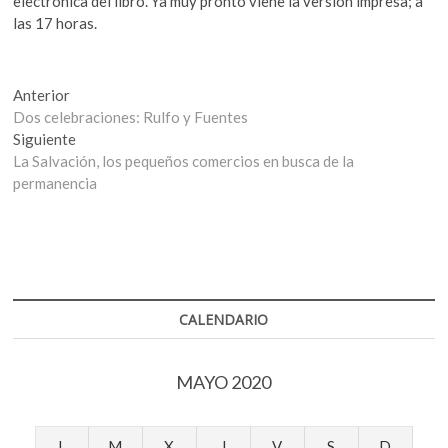
electrónica del libro. Ya muy pronto viene la versión impresa; a
las 17 horas.
Navegación
Entrada
Anterior
anterior:
Dos celebraciones: Rulfo y Fuentes
de
Entrada
Siguiente
entradas
siguiente:
La Salvación, los pequeños comercios en busca de la
permanencia
CALENDARIO
MAYO 2020
L
M
X
J
V
S
D