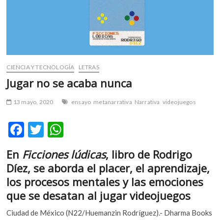
m
v
o
l
g
e
CIENCIA Y TECNOLOGÍA
LETRAS
r
Jugar no se acaba nunca
s
k
13 mayo, 2020
ensayo
metanarrativa
Narrativa
videojuegos
o
p
F
T
W
e
n
ac
w
h
v
En
Ficciones lúdicas
, libro de Rodrigo
e
itt
at
o
Díez, se aborda el placer, el aprendizaje,
l
b
er
s
los procesos mentales y las emociones
g
o
A
e
que se desatan al jugar videojuegos
o
p
r
Ciudad de México (N22/Huemanzin Rodríguez).- Dharma Books
s