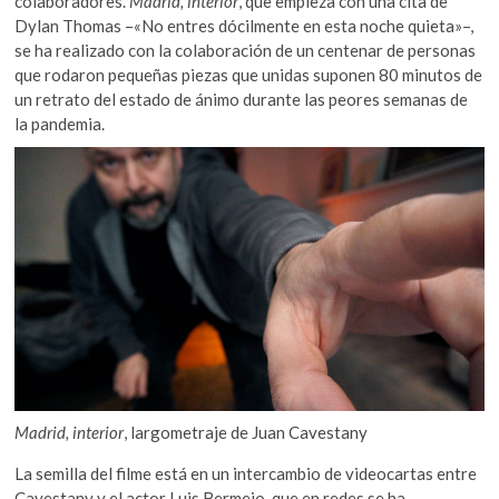
colaboradores.
Madrid, interior
, que empieza con una cita de
Dylan Thomas –«No entres dócilmente en esta noche quieta»–,
se ha realizado con la colaboración de un centenar de personas
que rodaron pequeñas piezas que unidas suponen 80 minutos de
un retrato del estado de ánimo durante las peores semanas de
la pandemia.
Madrid, interior
, largometraje de Juan Cavestany
La semilla del filme está en un intercambio de videocartas entre
Cavestany y el actor Luis Bermejo, que en redes se ha