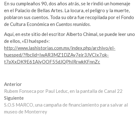
En su cumpleaños 90, dos años atrás, se le rindió un homenaje
en el Palacio de Bellas Artes. La locura, el peligro y la muerte,
poblaron sus cuentos. Toda su obra fue recopilada por el Fondo
de Cultura Económica en
Cuentos reunidos
.
Aquí, en este sitio del escritor Alberto Chimal, se puede leer uno
de ellos, «El huésped»:
http://www.lashistorias.com.mx/index.php/archivo/el-
huesped/?fbclid=IwAR3MZ1DZAy7eir3JVCIx7ok-
t7pXxDK9E61AlyOOF55dJQPhIRrwkKFnnZc
Navegación
Entrada
Anterior
anterior:
Rubem Fonseca por Paul Leduc, en la pantalla de Canal 22
de
Entrada
Siguiente
entradas
siguiente:
S.O.S MARCO, una campaña de financiamiento para salvar al
museo de Monterrey