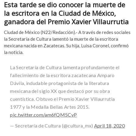
k
Esta tarde se dio conocer la muerte de
e
itt
at
o
la escritora en la Ciudad de México,
b
er
s
p
ganadora del Premio Xavier Villaurrutia
e
o
A
n
Ciudad de México (N22/Redacción).- A través de redes sociales
o
p
la Secretaría de Cultura lamentó la muerte de la escritora
k
p
mexicana nacida en Zacatecas. Su hija, Luisa Coronel, confirmó
la noticia.
La Secretaría de Cultura lamenta profundamente el
fallecimiento de la escritora zacatecana Amparo
Dávila, indudable protagonista de la literatura
mexicana del siglo XX que destacó por su obra
cuentística. Obtuvo el Premio Xavier Villaurrutia
1977 y la Medalla Bellas Artes 2015.
pic.twitter.com/am6fQM5CvP
— Secretaría de Cultura (@cultura_mx)
April 18, 2020