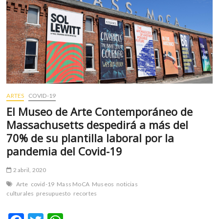
m
v
o
l
g
e
r
s
k
ARTES
COVID-19
o
El Museo de Arte Contemporáneo de
p
Massachusetts despedirá a más del
e
70% de su plantilla laboral por la
n
pandemia del Covid-19
v
o
l
2 abril, 2020
g
Arte
covid-19
Mass MoCA
Museos
noticias
e
culturales
presupuesto
recortes
r
s