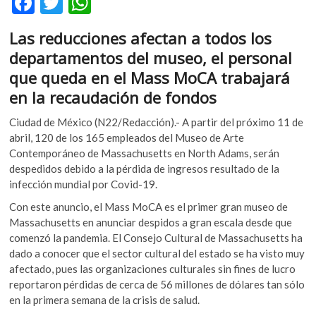
F
T
W
k
ac
w
h
o
Las reducciones afectan a todos los
p
e
itt
at
e
departamentos del museo, el personal
b
er
s
n
que queda en el Mass MoCA trabajará
o
A
en la recaudación de fondos
o
p
Ciudad de México (N22/Redacción).- A partir del próximo 11 de
k
p
abril, 120 de los 165 empleados del Museo de Arte
Contemporáneo de Massachusetts en North Adams, serán
despedidos debido a la pérdida de ingresos resultado de la
infección mundial por Covid-19.
Con este anuncio, el Mass MoCA es el primer gran museo de
Massachusetts en anunciar despidos a gran escala desde que
comenzó la pandemia. El Consejo Cultural de Massachusetts ha
dado a conocer que el sector cultural del estado se ha visto muy
afectado, pues las organizaciones culturales sin fines de lucro
reportaron pérdidas de cerca de 56 millones de dólares tan sólo
en la primera semana de la crisis de salud.