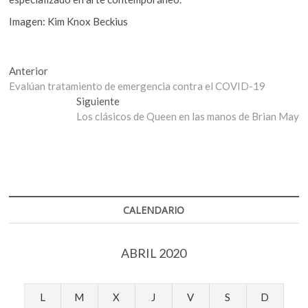
Imagen: Kim Knox Beckius
Navegación
Entrada
Anterior
anterior:
Evalúan tratamiento de emergencia contra el COVID-19
de
Entrada
Siguiente
entradas
siguiente:
Los clásicos de Queen en las manos de Brian May
CALENDARIO
ABRIL 2020
L
M
X
J
V
S
D