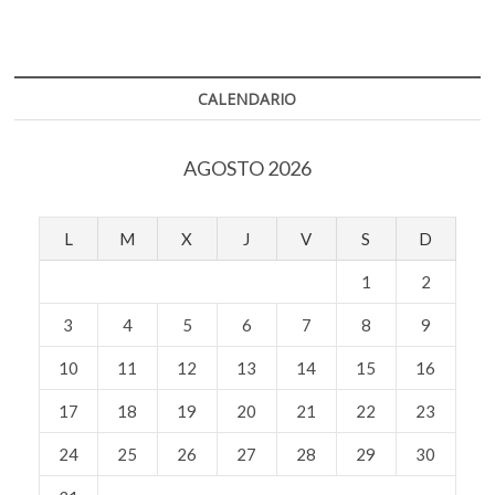
y
k
o
p
el
o
k
p
coronavirus
p
e
CALENDARIO
n
AGOSTO 2026
L
M
X
J
V
S
D
1
2
3
4
5
6
7
8
9
10
11
12
13
14
15
16
17
18
19
20
21
22
23
24
25
26
27
28
29
30