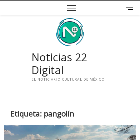
Saltar
B
al
o
contenido
t
ó
n
d
e
Noticias 22
m
e
Digital
n
ú
EL NOTICIARIO CULTURAL DE MÉXICO.
i
n
s
t
Etiqueta:
pangolín
a
g
r
a