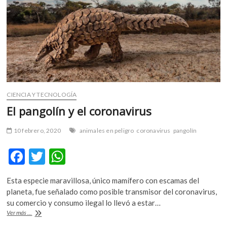
m
v
o
l
g
e
r
s
CIENCIA Y TECNOLOGÍA
k
El pangolín y el coronavirus
o
p
10 febrero, 2020
animales en peligro
coronavirus
pangolín
e
n
F
T
W
v
o
ac
w
h
l
Esta especie maravillosa, único mamífero con escamas del
e
itt
at
g
planeta, fue señalado como posible transmisor del coronavirus,
e
b
er
s
su comercio y consumo ilegal lo llevó a estar…
r
El
Ver más ...
o
A
s
pangolín