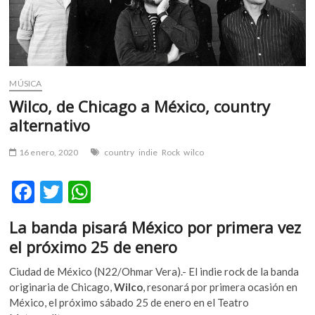
m
v
o
l
g
MÚSICA
e
Wilco, de Chicago a México, country
r
s
alternativo
k
o
16 enero, 2020
country
indie
Rock
wilco
p
e
F
T
W
n
ac
w
h
v
La banda pisará México por primera vez
o
e
itt
at
el próximo 25 de enero
l
b
er
s
g
Ciudad de México (N22/Ohmar Vera).- El indie rock de la banda
o
A
e
originaria de Chicago,
Wilco
, resonará por primera ocasión en
r
o
p
México, el próximo sábado 25 de enero en el Teatro
s