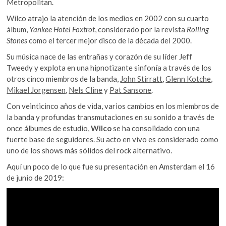
Metropolitan.
k
p
k
o
Wilco atrajo la atención de los medios en 2002 con su cuarto
p
álbum,
Yankee Hotel
Foxtrot
, considerado por la revista
Rolling
e
Stones
como el tercer mejor disco de la década del 2000.
n
Su música nace de las entrañas y corazón de su líder Jeff
Tweedy y explota en una hipnotizante sinfonía a través de los
otros cinco miembros de la banda,
John Stirratt
,
Glenn Kotche
,
Mikael Jorgensen
,
Nels Cline
y
Pat Sansone
.
Con veinticinco años de vida, varios cambios en los miembros de
la banda y profundas transmutaciones en su sonido a través de
once álbumes de estudio,
Wilco
se ha consolidado con una
fuerte base de seguidores. Su acto en vivo es considerado como
uno de los shows más sólidos del rock alternativo.
Aquí un poco de lo que fue su presentación en Amsterdam el 16
de junio de 2019: