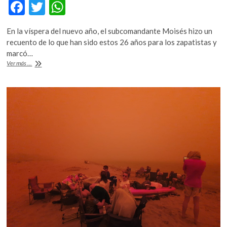
F
T
W
k
o
ac
w
h
p
En la víspera del nuevo año, el subcomandante Moisés hizo un
e
itt
at
e
recuento de lo que han sido estos 26 años para los zapatistas y
n
b
er
s
marcó…
26
Ver más ...
o
A
años
del
o
p
EZLN
k
p