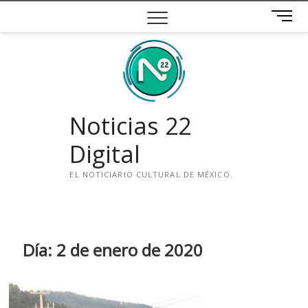
Saltar
B
al
o
contenido
t
ó
n
d
e
Noticias 22
m
e
Digital
n
ú
EL NOTICIARIO CULTURAL DE MÉXICO.
i
n
s
t
Día:
2 de enero de 2020
a
g
r
a