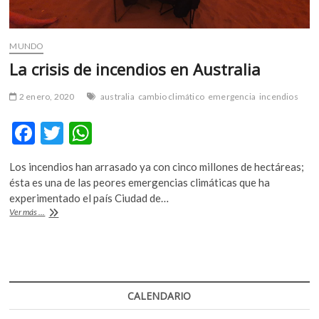
MUNDO
La crisis de incendios en Australia
2 enero, 2020
australia
cambio climático
emergencia
incendios
F
T
W
ac
w
h
Los incendios han arrasado ya con cinco millones de hectáreas;
e
itt
at
ésta es una de las peores emergencias climáticas que ha
b
er
s
experimentado el país Ciudad de…
La
Ver más ...
o
A
crisis
de
o
p
incendios
k
p
en
Australia
CALENDARIO