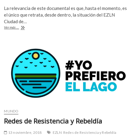
ac
w
h
La relevancia de este documental es que, hasta el momento, es
e
itt
at
el único que retrata, desde dentro, la situación del EZLN
b
er
s
Ciudad de…
La
Ver más ...
o
A
Filmoteca
de
o
p
la
k
p
UNAM
revive
«Un
lugar
llamado
Chiapas»
MUNDO
Redes de Resistencia y Rebeldía
13 noviembre, 2018
EZLN
Redes de Resistencia y Rebeldía