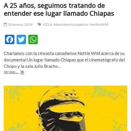
A 25 años, seguimos tratando de
entender ese lugar llamado Chiapas
30 enero, 2019
EZLN
Movimiento zapatista
Nettie Wild
F
T
W
ac
w
h
Charlamos con la cineasta canadiense Nettie Wild acerca de su
e
itt
at
documental Un lugar llamado Chiapas que el cinematógrafo del
b
er
s
Chopo y la sala Julio Bracho…
A
Ver más ...
o
A
25
años,
o
p
seguimos
k
p
tratando
de
entender
ese
lugar
llamado
Chiapas