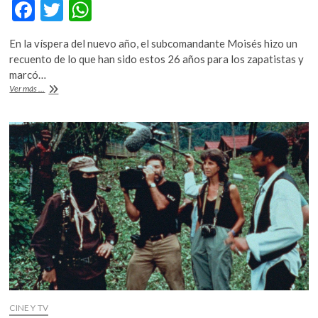
F
T
W
k
o
ac
w
h
p
En la víspera del nuevo año, el subcomandante Moisés hizo un
e
itt
at
e
recuento de lo que han sido estos 26 años para los zapatistas y
n
b
er
s
marcó…
26
Ver más ...
o
A
años
del
o
p
EZLN
k
p
CINE Y TV