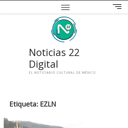
Saltar
B
al
o
contenido
t
ó
n
d
e
Noticias 22
m
e
Digital
n
ú
EL NOTICIARIO CULTURAL DE MÉXICO.
i
n
s
t
Etiqueta:
EZLN
a
g
r
a