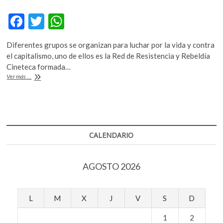
F
T
W
ac
w
h
Diferentes grupos se organizan para luchar por la vida y contra
e
itt
at
el capitalismo, uno de ellos es la Red de Resistencia y Rebeldía
b
er
s
Cineteca formada…
Redes
Ver más ...
o
A
de
Resistencia
o
p
y
k
p
Rebeldía
CALENDARIO
AGOSTO 2026
L
M
X
J
V
S
D
1
2