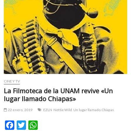
CINE Y TV
La Filmoteca de la UNAM revive «Un
lugar llamado Chiapas»
22 enero, 2019
EZLN
Nettie Wild
Un lugar llamado Chiapas
F
T
W