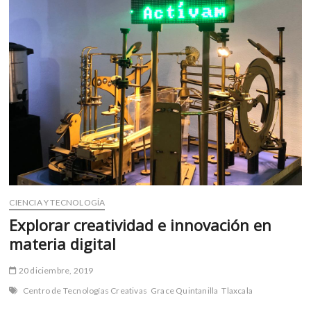
m
v
o
l
g
e
r
s
k
o
p
e
n
CIENCIA Y TECNOLOGÍA
v
Explorar creatividad e innovación en
o
materia digital
l
g
20 diciembre, 2019
e
r
Centro de Tecnologías Creativas
Grace Quintanilla
Tlaxcala
s