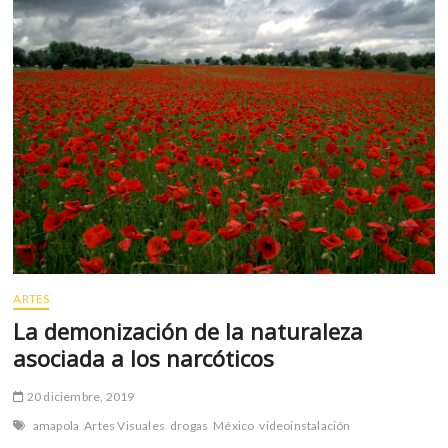
Premio
k
p
Iberoamericano
de
Novela
Elena
Poniatowska
ARTES
La demonización de la naturaleza
asociada a los narcóticos
20 diciembre, 2019
amapola
Artes Visuales
drogas
México
videoinstalación