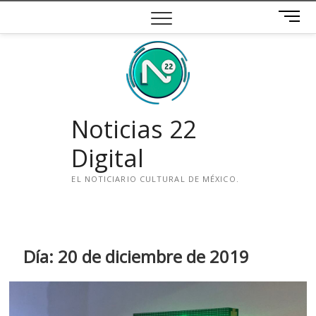
Saltar
B
al
o
contenido
t
ó
n
d
e
Noticias 22
m
e
Digital
n
ú
EL NOTICIARIO CULTURAL DE MÉXICO.
i
n
s
t
Día:
20 de diciembre de 2019
a
g
r
a