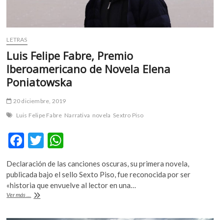
LETRAS
Luis Felipe Fabre, Premio
Iberoamericano de Novela Elena
Poniatowska
20 diciembre, 2019
Luis Felipe Fabre
Narrativa
novela
Sextro Piso
F
T
W
ac
w
h
Declaración de las canciones oscuras, su primera novela,
e
itt
at
publicada bajo el sello Sexto Piso, fue reconocida por ser
b
er
s
«historia que envuelve al lector en una…
Luis
Ver más ...
o
A
Felipe
Fabre,
o
p