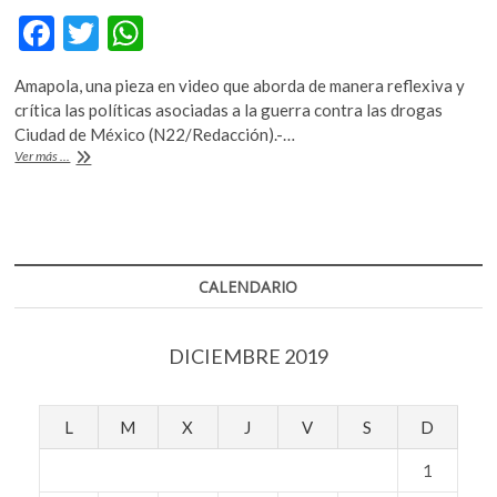
F
T
W
ac
w
h
Amapola, una pieza en video que aborda de manera reflexiva y
e
itt
at
crítica las políticas asociadas a la guerra contra las drogas
b
er
s
Ciudad de México (N22/Redacción).-…
La
Ver más ...
o
A
demonización
de
o
p
la
k
p
naturaleza
asociada
a
CALENDARIO
los
narcóticos
DICIEMBRE 2019
L
M
X
J
V
S
D
1