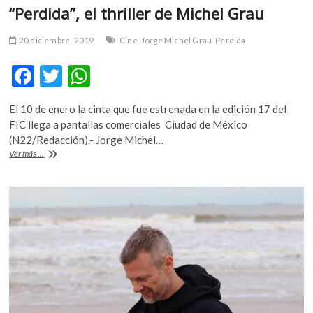
“Perdida”, el thriller de Michel Grau
20 diciembre, 2019
Cine
Jorge Michel Grau
Perdida
F
T
W
ac
w
h
El 10 de enero la cinta que fue estrenada en la edición 17 del
e
itt
at
FIC llega a pantallas comerciales Ciudad de México
b
er
s
(N22/Redacción).- Jorge Michel…
“Perdida”,
Ver más ...
o
A
el
thriller
o
p
de
k
p
Michel
Grau