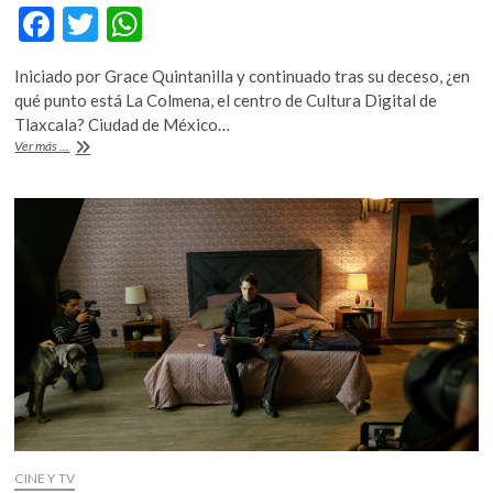
k
F
T
W
o
ac
w
h
p
Iniciado por Grace Quintanilla y continuado tras su deceso, ¿en
e
e
itt
at
qué punto está La Colmena, el centro de Cultura Digital de
n
b
er
s
Tlaxcala? Ciudad de México…
Explorar
Ver más ...
o
A
creatividad
e
o
p
innovación
k
p
en
materia
digital
CINE Y TV