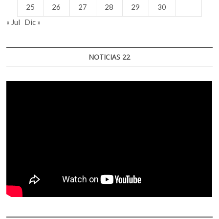
25
26
27
28
29
30
« Jul
Dic »
NOTICIAS 22