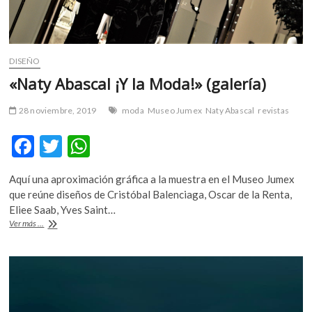
DISEÑO
«Naty Abascal ¡Y la Moda!» (galería)
28 noviembre, 2019
moda
Museo Jumex
Naty Abascal
revistas
F
T
W
ac
w
h
Aquí una aproximación gráfica a la muestra en el Museo Jumex
e
itt
at
que reúne diseños de Cristóbal Balenciaga, Oscar de la Renta,
b
er
s
Eliee Saab, Yves Saint…
«Naty
Ver más ...
o
A
Abascal
¡Y
o
p
la
k
p
Moda!»
(galería)