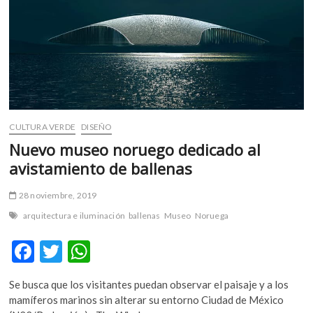
CULTURA VERDE
DISEÑO
Nuevo museo noruego dedicado al
avistamiento de ballenas
28 noviembre, 2019
arquitectura e iluminación
ballenas
Museo
Noruega
F
T
W
ac
w
h
Se busca que los visitantes puedan observar el paisaje y a los
e
itt
at
mamíferos marinos sin alterar su entorno Ciudad de México