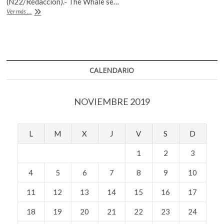
b
er
s
(N22/Redacción).- The Whale se…
Nuevo
Ver más ...
o
A
museo
noruego
o
p
dedicado
k
p
al
avistamiento
de
CALENDARIO
ballenas
NOVIEMBRE 2019
L
M
X
J
V
S
D
1
2
3
4
5
6
7
8
9
10
11
12
13
14
15
16
17
18
19
20
21
22
23
24