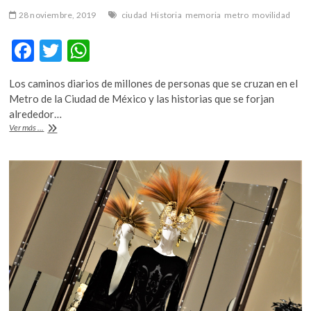
28 noviembre, 2019
ciudad
Historia
memoria
metro
movilidad
F
T
W
ac
w
h
Los caminos diarios de millones de personas que se cruzan en el
e
itt
at
Metro de la Ciudad de México y las historias que se forjan
b
er
s
alrededor…
La
Ver más ...
o
A
historia
del
o
p
Metro
k
p
hecha
cortometrajes