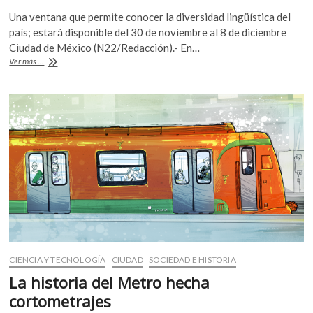
ac
w
h
k
Una ventana que permite conocer la diversidad lingüística del
e
itt
at
o
país; estará disponible del 30 de noviembre al 8 de diciembre
p
b
er
s
Ciudad de México (N22/Redacción).- En…
e
Viaja
Ver más ...
o
A
n
Pabellón
de
o
p
Lenguas
k
p
Indígenas
a
la
FIL
CIENCIA Y TECNOLOGÍA
CIUDAD
SOCIEDAD E HISTORIA
La historia del Metro hecha
cortometrajes