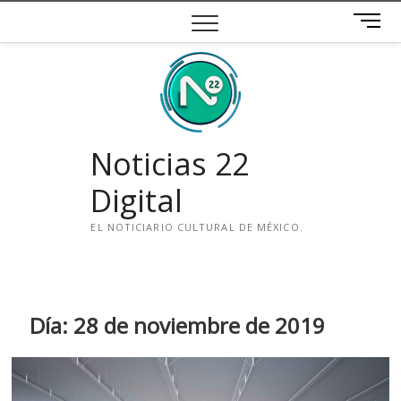
Saltar
B
al
o
contenido
t
ó
n
d
e
Noticias 22
m
e
Digital
n
ú
EL NOTICIARIO CULTURAL DE MÉXICO.
i
n
s
t
Día:
28 de noviembre de 2019
a
g
r
a