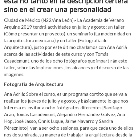
está no
tanto en la descripción certera
k
o
p
sino en el crear una personalidad
o
k
p
p
Ciudad de México (N22/Ana León).- La Academia de Verano
e
Arquine 2019 tendrá actividades en julio y agosto: un taller
n
(Cómo presentar un proyecto), un seminario (La modernidad en
la arquitectura mexicana) y un taller (Fotografía de
Arquitectura), justo por este último charlamos con Ana Adrià
acerca de las actividades de este curso y con Tomás
Casademunt, uno de los ocho fotógrafos que impartirán este
taller, sobre las implicaciones, los alcances y el discurso de las
imágenes.
Fotografía de Arquitectura
Ana Adrià: Sobre el curso, es un programa cortito que se va a
realizar los jueves de julio y agosto, y básicamente lo que nos
interesa es invitar a ocho fotógrafos diferentes [Santiago
Arau, Tomás Casademunt, Alejandro Hernández Gálvez, Ana
Hop, José Jasso, Onnis Luque, Jaime Navarro y Sandra
Péreznieto], van a ser ocho sesiones, para que cada uno de ellos
nos de su mirada, su manera de trabajar la arquitectura desde la