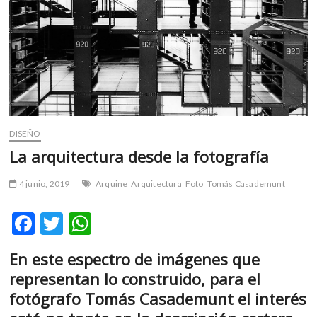
m
v
o
l
g
e
r
s
DISEÑO
k
La arquitectura desde la fotografía
o
p
e
4 junio, 2019
Arquine
Arquitectura
Foto
Tomás Casademunt
n
v
F
T
W
o
ac
w
h
l
En este espectro de imágenes que
g
e
itt
at
representan lo construido, para el
e
b
er
s
r
fotógrafo Tomás Casademunt el interés
o
A
s