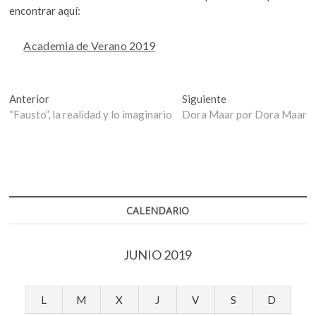
encontrar aquí:
Academia de Verano 2019
Navegación
Entrada
Entrada
Anterior
Siguiente
anterior:
siguiente:
“Fausto”, la realidad y lo imaginario
Dora Maar por Dora Maar
de
entradas
CALENDARIO
JUNIO 2019
L
M
X
J
V
S
D