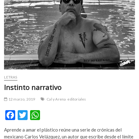
LETRAS
Instinto narrativo
12 marzo, 2019
Cal y Arena
editoriales
F
T
W
ac
w
h
Aprende a amar el plástico reúne una serie de crónicas del
e
itt
at
mexicano Carlos Velázquez, un autor que escribe desde el límite