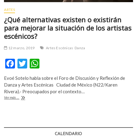
ARTES
¿Qué alternativas existen o existirán
para mejorar la situación de los artistas
escénicos?
12 marzo, 2019
Artes Escénicas
Danza
F
T
W
ac
w
h
Evoé Sotelo habla sobre el Foro de Discusión y Reflexión de
e
itt
at
Danza y Artes Escénicas Ciudad de México (N22/Karen
b
er
s
Rivera).- Preocupados por el contexto…
¿Qué
Ver más ...
o
A
alternativas
existen
o
p
o
k
p
existirán
para
mejorar
CALENDARIO
la