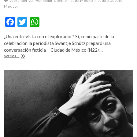
Alexander von Humboldt
Goethe Institut Mexiko
Instituto Goethe
México.
F
T
W
ac
w
h
¿Una entrevista con el explorador? Sí, como parte de la
e
itt
at
celebración la periodista Swantje Schütz preparó una
b
er
s
conversación ficticia Ciudad de México (N22/…
«Humboldt
Ver más ...
o
A
y
las
o
p
Américas»,
k
p
la
celebración
al
viajero
alemán