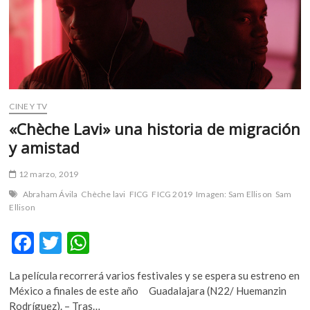
m
v
o
l
g
e
r
CINE Y TV
s
«Chèche Lavi» una historia de migración
k
y amistad
o
p
12 marzo, 2019
e
n
Abraham Ávila
Chèche lavi
FICG
FICG 2019
Imagen: Sam Ellison
Sam
Ellison
v
o
F
T
W
l
g
ac
w
h
e
La película recorrerá varios festivales y se espera su estreno en
e
itt
at
r
México a finales de este año Guadalajara (N22/ Huemanzin
s
b
er
s
Rodríguez). – Tras…