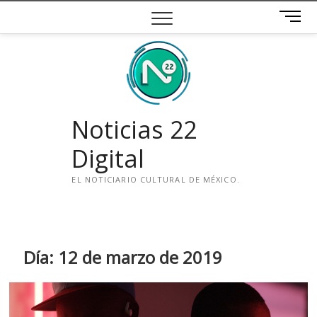
Saltar
B
al
o
contenido
t
ó
n
d
e
Noticias 22
m
e
Digital
n
ú
EL NOTICIARIO CULTURAL DE MÉXICO.
i
n
s
t
Día:
12 de marzo de 2019
a
g
r
a