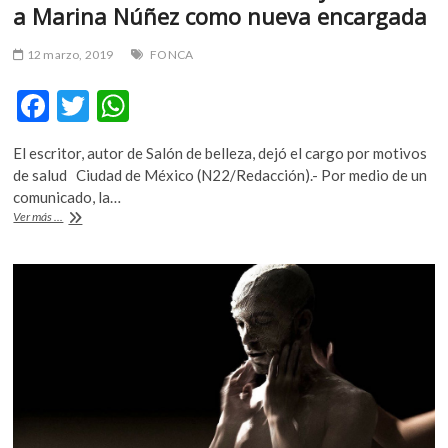
a Marina Núñez como nueva encargada
12 marzo, 2019
FONCA
F
T
W
ac
w
h
El escritor, autor de Salón de belleza, dejó el cargo por motivos
e
itt
at
de salud Ciudad de México (N22/Redacción).- Por medio de un
b
er
s
comunicado, la…
Sale
Ver más ...
o
A
Mario
Bellatin
o
p
del
k
p
Fonca
y
anuncian
a
Marina
Núñez
como
nueva
encargada