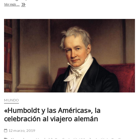
k
«Chèche
Ver más ...
o
A
o
Lavi»
una
o
p
p
historia
e
k
p
de
n
migración
y
amistad
MUNDO
«Humboldt y las Américas», la
celebración al viajero alemán
12 marzo, 2019