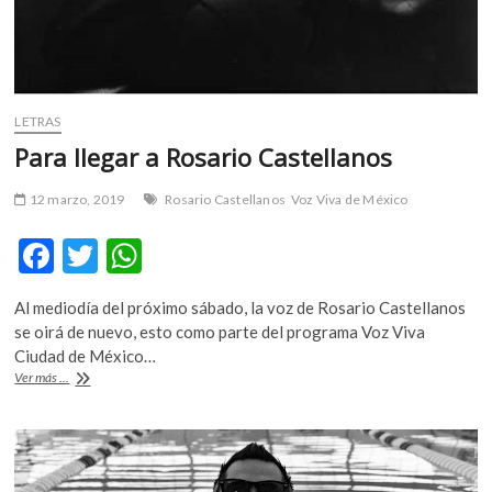
LETRAS
Para llegar a Rosario Castellanos
12 marzo, 2019
Rosario Castellanos
Voz Viva de México
F
T
W
ac
w
h
Al mediodía del próximo sábado, la voz de Rosario Castellanos
e
itt
at
se oirá de nuevo, esto como parte del programa Voz Viva
b
er
s
Ciudad de México…
Para
Ver más ...
o
A
llegar
a
o
p
Rosario
k
p
Castellanos