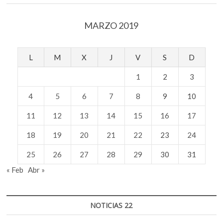
situación
de
MARZO 2019
los
artistas
escénicos?
L
M
X
J
V
S
D
1
2
3
4
5
6
7
8
9
10
11
12
13
14
15
16
17
18
19
20
21
22
23
24
25
26
27
28
29
30
31
« Feb
Abr »
NOTICIAS 22