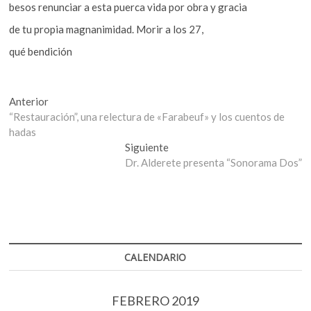
besos renunciar a esta puerca vida por obra y gracia
de tu propia magnanimidad. Morir a los 27,
qué bendición
Navegación
Entrada
Anterior
anterior:
“Restauración”, una relectura de «Farabeuf» y los cuentos de
de
hadas
entradas
Entrada
Siguiente
siguiente:
Dr. Alderete presenta “Sonorama Dos”
CALENDARIO
FEBRERO 2019