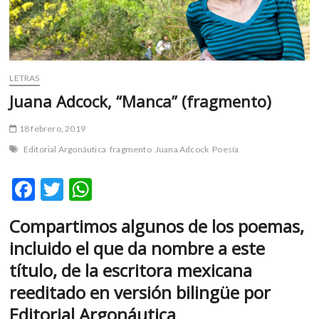
m
v
o
l
g
LETRAS
e
Juana Adcock, “Manca” (fragmento)
r
s
18 febrero, 2019
k
Editorial Argonáutica
fragmento
Juana Adcock
Poesía
o
p
F
T
W
e
n
ac
w
h
v
Compartimos algunos de los poemas,
e
itt
at
o
incluido el que da nombre a este
l
b
er
s
g
título, de la escritora mexicana
o
A
e
reeditado en versión bilingüe por
r
o
p
Editorial Argonáutica
s