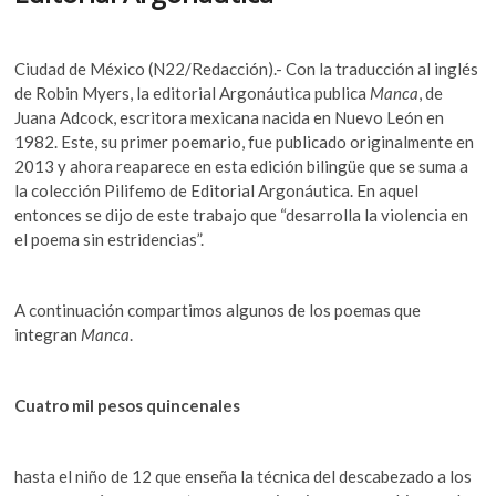
k
p
k
o
p
Ciudad de México (N22/Redacción).- Con la traducción al inglés
e
de Robin Myers, la editorial Argonáutica publica
Manca
, de
n
Juana Adcock, escritora mexicana nacida en Nuevo León en
1982. Este, su primer poemario, fue publicado originalmente en
2013 y ahora reaparece en esta edición bilingüe que se suma a
la colección Pilifemo de Editorial Argonáutica. En aquel
entonces se dijo de este trabajo que “desarrolla la violencia en
el poema sin estridencias”.
A continuación compartimos algunos de los poemas que
integran
Manca
.
Cuatro mil pesos quincenales
hasta el niño de 12 que enseña la técnica del descabezado a los