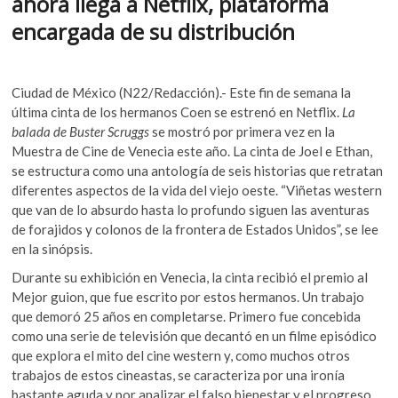
ahora llega a Netflix, plataforma
k
o
p
encargada de su distribución
o
k
p
p
e
n
Ciudad de México (N22/Redacción).- Este fin de semana la
última cinta de los hermanos Coen se estrenó en Netflix.
La
balada de Buster Scruggs
se mostró por primera vez en la
Muestra de Cine de Venecia este año. La cinta de Joel e Ethan,
se estructura como una antología de seis historias que retratan
diferentes aspectos de la vida del viejo oeste. “Viñetas western
que van de lo absurdo hasta lo profundo siguen las aventuras
de forajidos y colonos de la frontera de Estados Unidos”, se lee
en la sinópsis.
Durante su exhibición en Venecia, la cinta recibió el premio al
Mejor guion, que fue escrito por estos hermanos. Un trabajo
que demoró 25 años en completarse. Primero fue concebida
como una serie de televisión que decantó en un filme episódico
que explora el mito del cine western y, como muchos otros
trabajos de estos cineastas, se caracteriza por una ironía
bastante aguda y por analizar el falso bienestar y el progreso