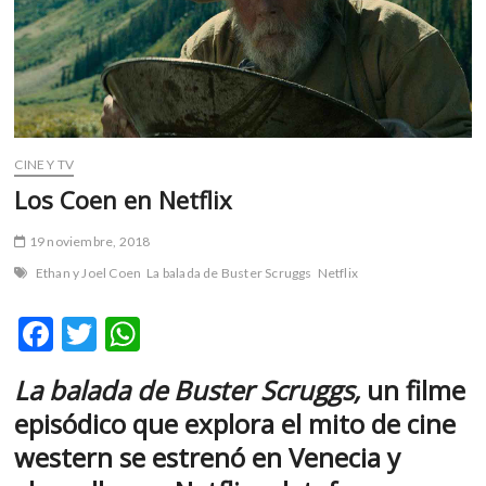
m
v
o
l
g
e
r
CINE Y TV
s
Los Coen en Netflix
k
o
19 noviembre, 2018
p
Ethan y Joel Coen
La balada de Buster Scruggs
Netflix
e
n
F
T
W
v
o
ac
w
h
l
La balada de Buster Scruggs,
un filme
e
itt
at
g
episódico que explora el mito de cine
e
b
er
s
r
western se estrenó en Venecia y
o
A
s