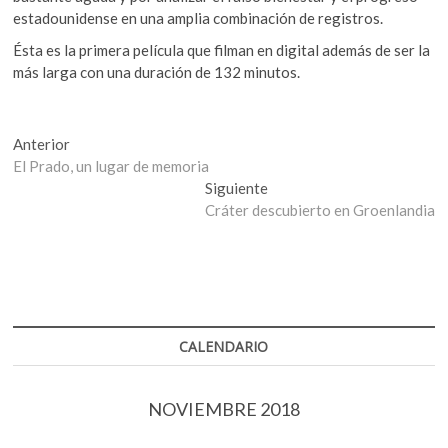
estadounidense en una amplia combinación de registros.
Ésta es la primera película que filman en digital además de ser la
más larga con una duración de 132 minutos.
Navegación
Entrada
Anterior
anterior:
El Prado, un lugar de memoria
de
Entrada
Siguiente
entradas
siguiente:
Cráter descubierto en Groenlandia
CALENDARIO
NOVIEMBRE 2018