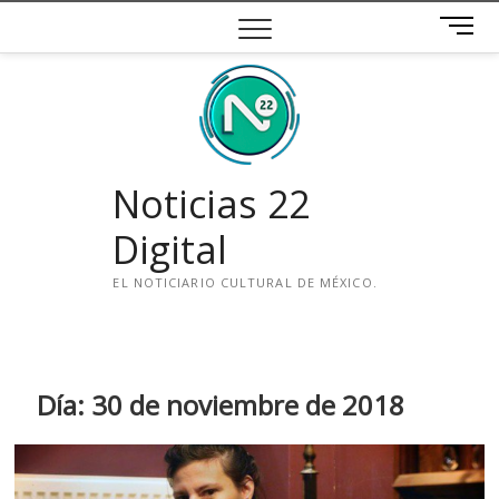
Saltar
B
al
o
contenido
t
ó
n
d
e
Noticias 22
m
e
Digital
n
ú
EL NOTICIARIO CULTURAL DE MÉXICO.
i
n
s
t
Día:
30 de noviembre de 2018
a
g
r
a