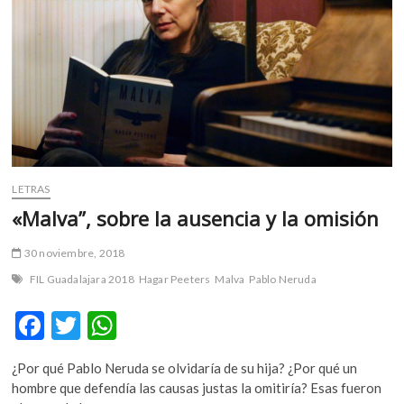
m
v
o
l
g
e
r
s
k
LETRAS
o
«Malva”, sobre la ausencia y la omisión
p
e
n
30 noviembre, 2018
v
FIL Guadalajara 2018
Hagar Peeters
Malva
Pablo Neruda
o
l
F
T
W
g
ac
w
h
e
¿Por qué Pablo Neruda se olvidaría de su hija? ¿Por qué un
r
e
itt
at
hombre que defendía las causas justas la omitiría? Esas fueron
s