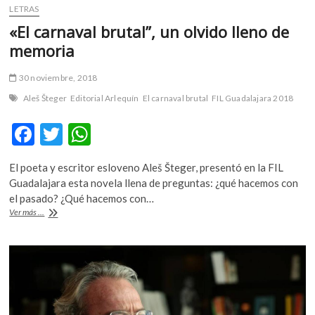
LETRAS
«El carnaval brutal”, un olvido lleno de
memoria
30 noviembre, 2018
Aleš Šteger
Editorial Arlequín
El carnaval brutal
FIL Guadalajara 2018
F
T
W
ac
w
h
El poeta y escritor esloveno Aleš Šteger, presentó en la FIL
e
itt
at
Guadalajara esta novela llena de preguntas: ¿qué hacemos con
b
er
s
el pasado? ¿Qué hacemos con…
«El
Ver más ...
o
A
carnaval
brutal”,
o
p
un
k
p
olvido
lleno
de
memoria