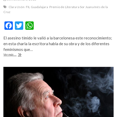
Clara Usón
FIL Guadalajara
Premio de Literatura Sor Juana Inés de la
Cruz
F
T
W
ac
w
h
El asesino tímido le valió a la barcelonesa este reconocimiento;
e
itt
at
en esta charla la escritora habla de su obra y de los diferentes
b
er
s
feminismos que…
Premio
Ver más ...
o
A
de
Literatura
o
p
Sor
k
p
Juana
Inés
de
la
Cruz
a
Clara
Usón