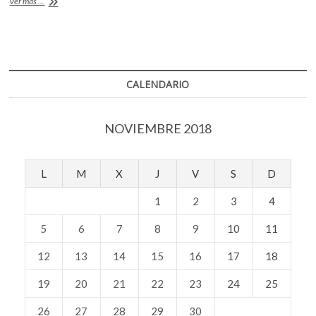
Alberto
Ver más ...
o
A
Barrera
Tyzska,
o
p
sobre
k
p
Venezuela
CALENDARIO
NOVIEMBRE 2018
L
M
X
J
V
S
D
1
2
3
4
5
6
7
8
9
10
11
12
13
14
15
16
17
18
19
20
21
22
23
24
25
26
27
28
29
30