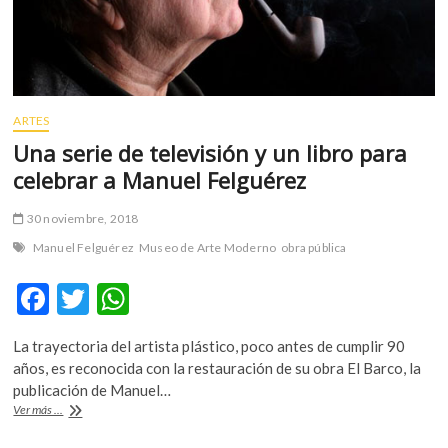
ARTES
Una serie de televisión y un libro para
celebrar a Manuel Felguérez
30 noviembre, 2018
Manuel Felguérez
Museo de Arte Moderno
obra pública
F
T
W
ac
w
h
La trayectoria del artista plástico, poco antes de cumplir 90
e
itt
at
años, es reconocida con la restauración de su obra El Barco, la
b
er
s
publicación de Manuel…
Una
Ver más ...
o
A
serie
de