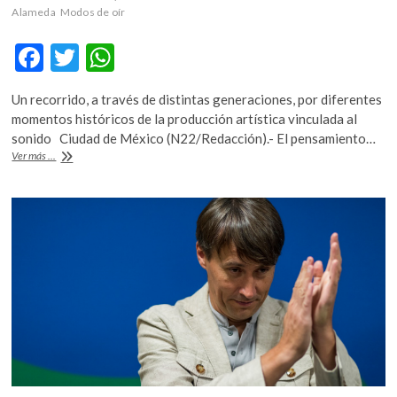
Alameda
Modos de oír
F
T
W
ac
w
h
Un recorrido, a través de distintas generaciones, por diferentes
e
itt
at
momentos históricos de la producción artística vinculada al
b
er
s
sonido Ciudad de México (N22/Redacción).- El pensamiento…
«Modos
Ver más ...
o
A
de
oír:
o
p
Prácticas
k
p
de
arte
y
sonido
en
México»