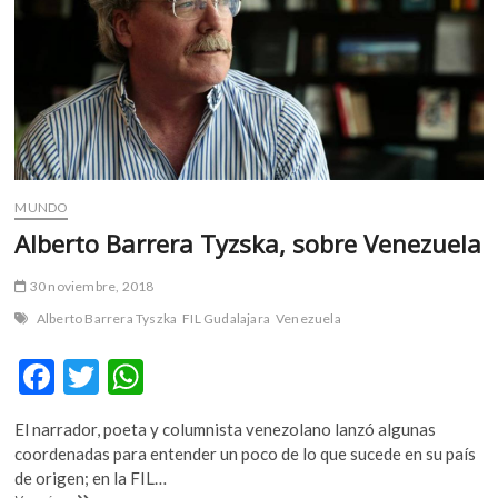
MUNDO
Alberto Barrera Tyzska, sobre Venezuela
30 noviembre, 2018
Alberto Barrera Tyszka
FIL Gudalajara
Venezuela
F
T
W
ac
w
h
El narrador, poeta y columnista venezolano lanzó algunas
e
itt
at
coordenadas para entender un poco de lo que sucede en su país
b
er
s
de origen; en la FIL…