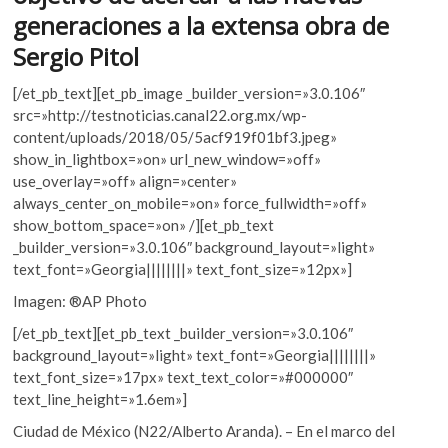
k
k
p
generaciones a la extensa obra de
o
Sergio Pitol
p
e
[/et_pb_text][et_pb_image _builder_version=»3.0.106″
n
src=»http://testnoticias.canal22.org.mx/wp-
content/uploads/2018/05/5acf919f01bf3.jpeg»
show_in_lightbox=»on» url_new_window=»off»
use_overlay=»off» align=»center»
always_center_on_mobile=»on» force_fullwidth=»off»
show_bottom_space=»on» /][et_pb_text
_builder_version=»3.0.106″ background_layout=»light»
text_font=»Georgia||||||||» text_font_size=»12px»]
Imagen: ®AP Photo
[/et_pb_text][et_pb_text _builder_version=»3.0.106″
background_layout=»light» text_font=»Georgia||||||||»
text_font_size=»17px» text_text_color=»#000000″
text_line_height=»1.6em»]
Ciudad de México (N22/Alberto Aranda). – En el marco del