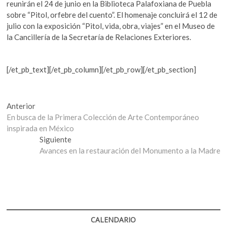
reunirán el 24 de junio en la Biblioteca Palafoxiana de Puebla
sobre “Pitol, orfebre del cuento”. El homenaje concluirá el 12 de
julio con la exposición “Pitol, vida, obra, viajes” en el Museo de
la Cancillería de la Secretaría de Relaciones Exteriores.
[/et_pb_text][/et_pb_column][/et_pb_row][/et_pb_section]
Navegación
Entrada
Anterior
anterior:
En busca de la Primera Colección de Arte Contemporáneo
de
inspirada en México
entradas
Entrada
Siguiente
siguiente:
Avances en la restauración del Monumento a la Madre
CALENDARIO