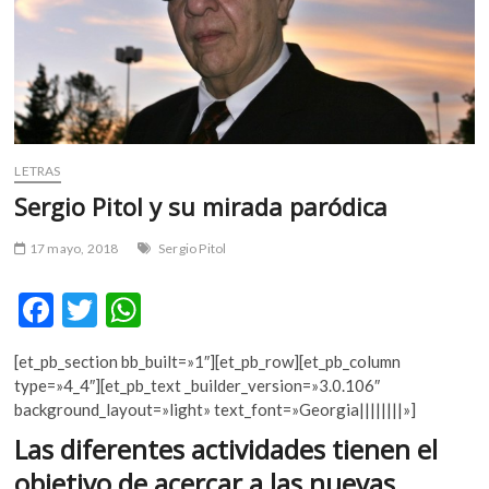
m
v
o
l
g
e
r
LETRAS
s
Sergio Pitol y su mirada paródica
k
o
17 mayo, 2018
Sergio Pitol
p
e
F
T
W
n
v
ac
w
h
o
[et_pb_section bb_built=»1″][et_pb_row][et_pb_column
e
itt
at
l
type=»4_4″][et_pb_text _builder_version=»3.0.106″
b
er
s
g
background_layout=»light» text_font=»Georgia||||||||»]
e
o
A
Las diferentes actividades tienen el
r
o
p
objetivo de acercar a las nuevas
s