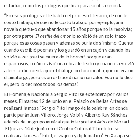
estudiar, como los prólogos que hizo para su obra reunida.
“En esos prólogos él te habla del proceso literario, de qué le
costó trabajo, de qué no le costó trabajo, por ejemplo, una
novela que tuvo que abandonar 15 años porque no la resolvía;
por otra parte,
El desfile del amor
lo exhibió de un solo trazo
porque esas cosas pasan y además se burla de sí mismo. Cuenta
cuando escribió poemas y los guardó en un cajón y cuando los
volvió a ver ¡casi se muere de lo horror! porque eran
espantosos; o cómo vivió una obra de teatro y cuando la volvió
a leer se dio cuenta que el diálogo no funcionaba, que no era un
dramaturgo, pero es un extraordinario narrador. Eso no lo dice
él, pero lo decimos todos los demás”.
El Homenaje Nacional a Sergio Pitol se extenderá por varios
meses. El martes 12 de junio en el Palacio de Bellas Artes se
realizará la mesa “Sergio Pitol, mago de la palabra” en donde
participarán Juan Villoro, Jorge Volpi y Alberto Ruy Sánchez,
además de un grupo musical que interpretará
Arias
de Mozart.
El jueves 14 de junio en el Centro Cultural Tlatelolco se
realizará la mesa “Pitol, el viajero y diplomático”. En Xalapa se