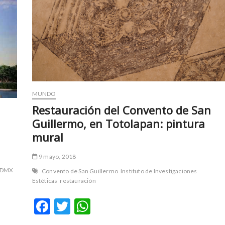
Jornadas
Alrconianas
MUNDO
Restauración del Convento de San
Guillermo, en Totolapan: pintura
mural
9 mayo, 2018
 CDMX
Convento de San Guillermo
Instituto de Investigaciones
Estéticas
restauración
F
T
W
ac
w
h