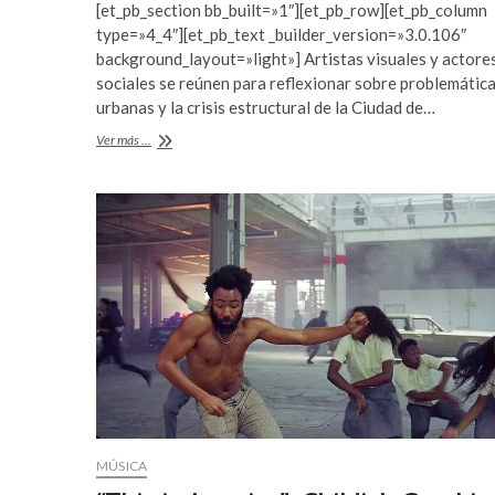
c
e
[et_pb_section bb_built=»1″][et_pb_row][et_pb_column
e
itt
at
o
t
type=»4_4″][et_pb_text _builder_version=»3.0.106″
r
o
b
er
s
background_layout=»light»] Artistas visuales y actore
t
f
sociales se reúnen para reflexionar sobre problemátic
o
A
b
a
urbanas y la crisis estructural de la Ciudad de…
o
p
e
n
Las
Ver más ...
y
s
k
p
contradicciones
l
i
de
i
f
lo
urbano
k
b
d
e
ü
t
z
n
ü
o
e
r
s
a
c
b
o
a
r
h
t
i
MÚSICA
e
s