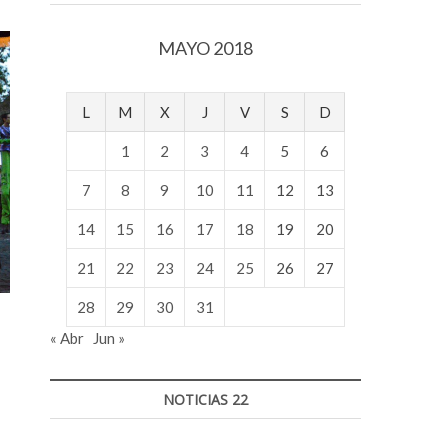
v
o
MAYO 2018
l
g
e
L
M
X
J
V
S
D
r
s
1
2
3
4
5
6
k
o
7
8
9
10
11
12
13
p
14
15
16
17
18
19
20
e
n
21
22
23
24
25
26
27
v
o
28
29
30
31
l
« Abr
Jun »
g
e
r
NOTICIAS 22
s
k