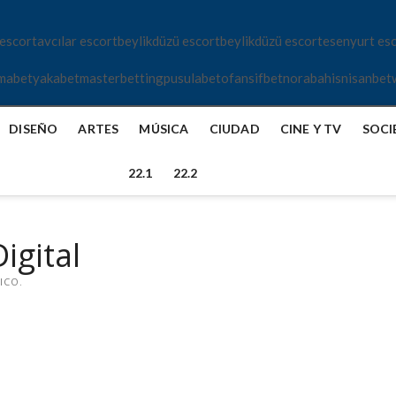
 escort
avcılar escort
beylikdüzü escort
beylikdüzü escort
esenyurt es
mabet
yakabet
masterbetting
pusulabet
ofansifbet
norabahis
nisanbet
DISEÑO
ARTES
MÚSICA
CIUDAD
CINE Y TV
SOCI
22.1
22.2
igital
ICO.