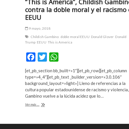
“This is America”, Childish Gambin
s
n
contra la doble moral y el racismo
e
i
EEUU
n
s
y
a
9 mayo, 2018
u
n
r
b
Childish Gambino
doble moral EEUU
Donald Glover
Donald
t
e
Trump
EEUU
This is America
e
t
F
T
W
s
w
c
b
ac
w
h
o
a
[et_pb_section bb_built=»1″][et_pb_row][et_pb_column
e
itt
at
r
h
type=»4_4″][et_pb_text _builder_version=»3.0.106″
t
i
b
er
s
background_layout=»light»] Lleno de referencias a la
e
s
cultura popular estadounidense de racismo y violencia,
o
A
s
Gambino vuelve a la lúcida acidez que lo…
e
o
p
“This
Ver más ...
n
k
p
is
y
America”,
u
Childish
r
Gambino