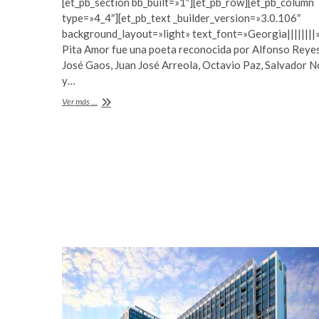
[et_pb_section bb_built=»1″][et_pb_row][et_pb_column
e
itt
at
r
m
type=»4_4″][et_pb_text _builder_version=»3.0.106″
t
e
b
er
s
background_layout=»light» text_font=»Georgia||||||||
a
y
Pita Amor fue una poeta reconocida por Alfonso Reyes
o
A
v
b
José Gaos, Juan José Arreola, Octavio Paz, Salvador 
c
e
o
p
y…
ı
t
k
p
Pita
Ver más ...
l
p
Amor
a
u
por
r
m
Michael
e
a
K.
Schuessler
s
b
c
e
o
t
r
y
t
a
a
k
v
a
c
b
ı
e
l
t