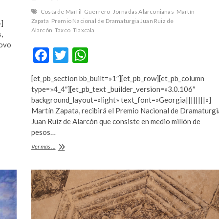
Costa de Marfil
Guerrero
Jornadas Alarconianas
Martín
Zapata
Premio Nacional de Dramaturgia Juan Ruiz de
»]
Alarcón
Taxco
Tlaxcala
,
Novo
F
T
W
ac
w
h
[et_pb_section bb_built=»1″][et_pb_row][et_pb_column
e
itt
at
type=»4_4″][et_pb_text _builder_version=»3.0.106″
b
er
s
background_layout=»light» text_font=»Georgia||||||||»]
Martín Zapata, recibirá el Premio Nacional de Dramaturgi
o
A
Juan Ruiz de Alarcón que consiste en medio millón de
o
p
pesos…
k
p
Costa
Ver más ...
de
Marfil
y
Tlaxcala
invitados
especiales
en
las