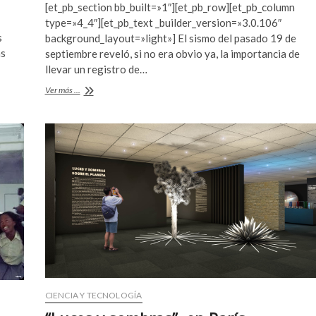
[et_pb_section bb_built=»1″][et_pb_row][et_pb_column
e
itt
at
type=»4_4″][et_pb_text _builder_version=»3.0.106″
b
er
s
s
background_layout=»light»] El sismo del pasado 19 de
as
septiembre reveló, si no era obvio ya, la importancia de
o
A
llevar un registro de…
o
p
Restauración
Ver más ...
k
p
del
Convento
de
San
Guillermo,
en
Totolapan:
pintura
mural
CIENCIA Y TECNOLOGÍA