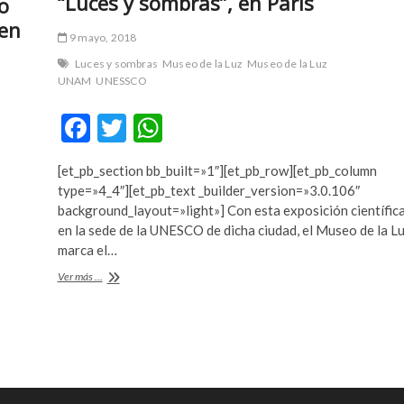
“Luces y sombras”, en París
o
 en
9 mayo, 2018
Luces y sombras
Museo de la Luz
Museo de la Luz
UNAM
UNESSCO
F
T
W
ac
w
h
[et_pb_section bb_built=»1″][et_pb_row][et_pb_column
e
itt
at
type=»4_4″][et_pb_text _builder_version=»3.0.106″
b
er
s
background_layout=»light»] Con esta exposición científic
en la sede de la UNESCO de dicha ciudad, el Museo de la L
o
A
marca el…
o
p
“Luces
Ver más ...
k
p
y
sombras”,
en
París