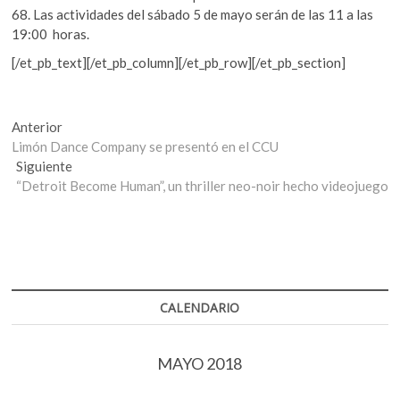
68. Las actividades del sábado 5 de mayo serán de las 11 a las
19:00 horas.
[/et_pb_text][/et_pb_column][/et_pb_row][/et_pb_section]
Navegación
Entrada
Anterior
anterior:
Limón Dance Company se presentó en el CCU
de
Entrada
Siguiente
entradas
siguiente:
“Detroit Become Human”, un thriller neo-noir hecho videojuego
CALENDARIO
MAYO 2018