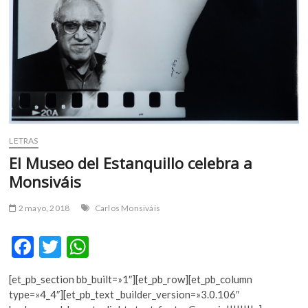
m
v
o
l
g
e
r
s
k
LETRAS
o
El Museo del Estanquillo celebra a
p
Monsiváis
e
n
v
2 mayo, 2018
Carlos Monsiváis
o
l
F
T
W
g
ac
w
h
e
[et_pb_section bb_built=»1″][et_pb_row][et_pb_column
e
itt
at
r
type=»4_4″][et_pb_text _builder_version=»3.0.106″
s