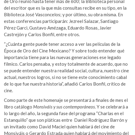
de Oro reunió hasta tener más de 600; la Biblioteca personal
del escritor que es la que más consultas recibe en su tipo, en la
Biblioteca José Vasconcelos; y por último, su obra misma. En
estas conferencias participarán: Jezreel Salazar, Santiago
Pérez Garci, Gustavo Amézaga, Eduardo Rosas, Javier
Castrejón y Carlos Bonfil, entre otros.
“¿Cuánta gente puede tener acceso a ver las películas de la
Época de Oro del Cine Mexicano? Y sobre todo entender qué
importancia tiene para las nuevas generaciones ese legado
fílmico. Carlos pensaba, y estoy totalmente de acuerdo, que no
se puede entender nuestra realidad social, cultura, nuestro cine
actual, nuestros logros, si no se tiene este conocimiento cabal
de lo que fue nuestra historia”, añadió Carlos Bonfil, crítico de
cine.
Como parte de este homenaje se presentará a finales de mes el
libro catálogo
Monsiváis y sus contemporáneos
. Y se celebrará a
lo largo del año, la segunda fase del programa “Charlas en el
Estanquillo” que son pláticas entre Daniel Rodríguez Barrón y
un invitado como David Maciel quien hablará del cine de
Monsiváis o Gerardo Estrada quien hablará del movimiento del