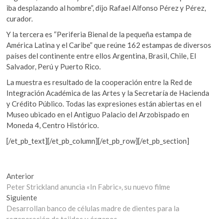
iba desplazando al hombre”, dijo Rafael Alfonso Pérez y Pérez,
curador.
Y la tercera es “Periferia Bienal de la pequeña estampa de
América Latina y el Caribe” que reúne 162 estampas de diversos
países del continente entre ellos Argentina, Brasil, Chile, El
Salvador, Perú y Puerto Rico.
La muestra es resultado de la cooperación entre la Red de
Integración Académica de las Artes y la Secretaría de Hacienda
y Crédito Público. Todas las expresiones están abiertas en el
Museo ubicado en el Antiguo Palacio del Arzobispado en
Moneda 4, Centro Histórico.
[/et_pb_text][/et_pb_column][/et_pb_row][/et_pb_section]
Navegación
Entrada
Anterior
anterior:
Peter Strickland anuncia «In Fabric», su nuevo filme
de
Entrada
Siguiente
entradas
siguiente:
Desarrollan banco de células madre de dientes para la
regeneración de tejidos y órganos