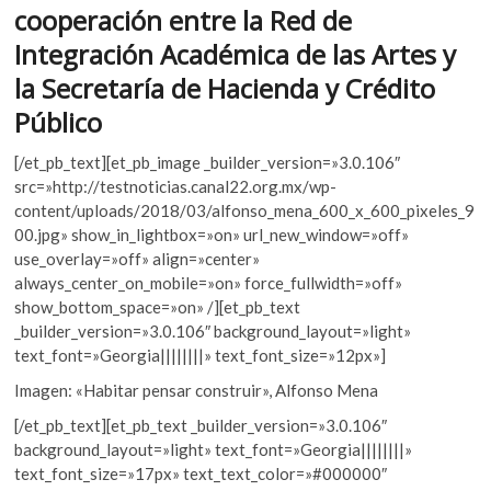
o
p
k
cooperación entre la Red de
o
k
p
Integración Académica de las Artes y
p
la Secretaría de Hacienda y Crédito
e
n
Público
[/et_pb_text][et_pb_image _builder_version=»3.0.106″
src=»http://testnoticias.canal22.org.mx/wp-
content/uploads/2018/03/alfonso_mena_600_x_600_pixeles_9
00.jpg» show_in_lightbox=»on» url_new_window=»off»
use_overlay=»off» align=»center»
always_center_on_mobile=»on» force_fullwidth=»off»
show_bottom_space=»on» /][et_pb_text
_builder_version=»3.0.106″ background_layout=»light»
text_font=»Georgia||||||||» text_font_size=»12px»]
Imagen: «Habitar pensar construir», Alfonso Mena
[/et_pb_text][et_pb_text _builder_version=»3.0.106″
background_layout=»light» text_font=»Georgia||||||||»
text_font_size=»17px» text_text_color=»#000000″