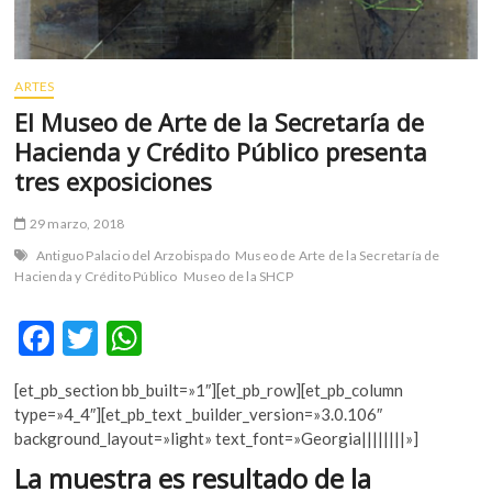
m
v
o
ARTES
l
El Museo de Arte de la Secretaría de
g
e
Hacienda y Crédito Público presenta
r
tres exposiciones
s
k
29 marzo, 2018
o
Antiguo Palacio del Arzobispado
Museo de Arte de la Secretaría de
p
Hacienda y Crédito Público
Museo de la SHCP
e
n
F
T
W
v
o
ac
w
h
l
[et_pb_section bb_built=»1″][et_pb_row][et_pb_column
e
itt
at
g
type=»4_4″][et_pb_text _builder_version=»3.0.106″
e
b
er
s
background_layout=»light» text_font=»Georgia||||||||»]
r
o
A
La muestra es resultado de la
s