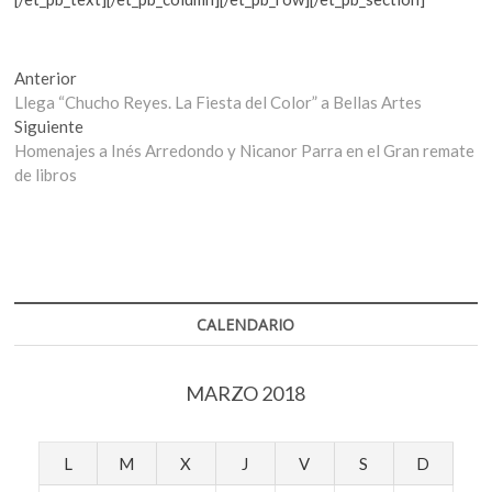
Navegación
Entrada
Anterior
anterior:
Llega “Chucho Reyes. La Fiesta del Color” a Bellas Artes
de
Entrada
Siguiente
entradas
siguiente:
Homenajes a Inés Arredondo y Nicanor Parra en el Gran remate
de libros
CALENDARIO
MARZO 2018
L
M
X
J
V
S
D