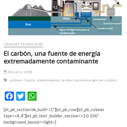
m
v
o
l
g
e
r
CIENCIA Y TECNOLOGÍA
s
El carbón, una fuente de energía
k
extremadamente contaminante
o
p
28 marzo, 2018
e
n
carbono
Ciencia
contaminantes
producción de energía con carbono
v
o
F
T
W
l
ac
w
h
g
[et_pb_section bb_built=»1″][et_pb_row][et_pb_column
e
e
itt
at
type=»4_4″][et_pb_text _builder_version=»3.0.106″
r
b
er
s
background_layout=»light»]
s