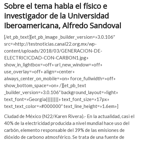
o
A
k
Sobre el tema habla el físico e
o
o
p
investigador de la Universidad
p
k
p
Iberoamericana, Alfredo Sandoval
e
n
[/et_pb_text][et_pb_image _builder_version=»3.0.106″
src=»http://testnoticias.canal22.org.mx/wp-
content/uploads/2018/03/GENERACION-DE-
ELECTRICICDAD-CON-CARBON1.jpg»
show_in_lightbox=»off» url_new_window=»off»
use_overlay=»off» align=»center»
always_center_on_mobile=»on» force_fullwidth=»off»
show_bottom_space=»on» /][et_pb_text
_builder_version=»3.0.106″ background_layout=»light»
text_font=»Georgia||||||||» text_font_size=»17px»
text_text_color=»#000000″ text_line_height=»1.6em»]
Ciudad de México (N22/Karen Rivera).- En la actualidad, casi el
40% de la electricidad producida a nivel mundial hace uso del
carbón, elemento responsable del 39% de las emisiones de
dióxido de carbono atmosférico. Se trata de una fuente de