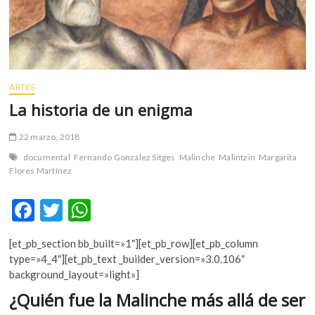
m
v
o
l
g
ARTES
e
r
La historia de un enigma
s
k
22 marzo, 2018
o
documental
Fernando González Sitges
Malinche
Malintzin
Margarita
p
Flores Martínez
e
n
F
T
W
v
ac
w
h
o
[et_pb_section bb_built=»1″][et_pb_row][et_pb_column
l
e
itt
at
type=»4_4″][et_pb_text _builder_version=»3.0.106″
g
b
er
s
background_layout=»light»]
e
r
o
A
¿Quién fue la Malinche más allá de ser
s