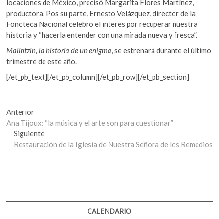
locaciones de México, precisó Margarita Flores Martínez,
productora. Pos su parte, Ernesto Velázquez, director de la
Fonoteca Nacional celebró el interés por recuperar nuestra
historia y “hacerla entender con una mirada nueva y fresca”.
Malintzin, la historia de un enigma
, se estrenará durante el último
trimestre de este año.
[/et_pb_text][/et_pb_column][/et_pb_row][/et_pb_section]
Navegación
Entrada
Anterior
anterior:
Ana Tijoux: “la música y el arte son para cuestionar”
de
Entrada
Siguiente
entradas
siguiente:
Restauración de la Iglesia de Nuestra Señora de los Remedios
CALENDARIO