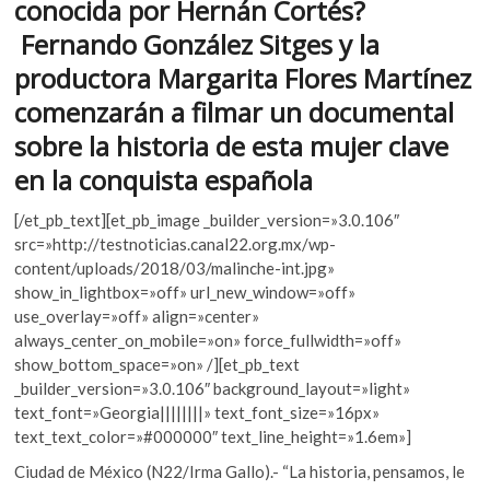
o
p
conocida por Hernán Cortés?
k
o
k
p
Fernando González Sitges y la
p
productora Margarita Flores Martínez
e
comenzarán a filmar un documental
n
sobre la historia de esta mujer clave
en la conquista española
[/et_pb_text][et_pb_image _builder_version=»3.0.106″
src=»http://testnoticias.canal22.org.mx/wp-
content/uploads/2018/03/malinche-int.jpg»
show_in_lightbox=»off» url_new_window=»off»
use_overlay=»off» align=»center»
always_center_on_mobile=»on» force_fullwidth=»off»
show_bottom_space=»on» /][et_pb_text
_builder_version=»3.0.106″ background_layout=»light»
text_font=»Georgia||||||||» text_font_size=»16px»
text_text_color=»#000000″ text_line_height=»1.6em»]
Ciudad de México (N22/Irma Gallo).- “La historia, pensamos, le