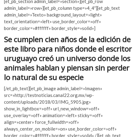
[et_pb_section admin_label=»section»][et_pb_row
k
e
itt
at
admin_label=»row»][et_pb_column type=»4_4″][et_pb_text
o
b
er
s
admin_label=»Texto» background_layout=»light»
p
text_orientation=»left» use_border_color=»off»
o
A
e
border_color=»#ffffff» border_style=»solid»]
n
o
p
Se cumplen cien años de la edición de
k
p
este libro para niños donde el escritor
uruguayo creó un universo donde los
animales hablan y piensan sin perder
lo natural de su especie
[/et_pb_text][et_pb_image admin_label=»Imagen»
src=»http://testnoticias.canal22.org.mx/wp-
content/uploads/2018/03/IMG_5905.jpg»
show_in_lightbox=»off» url_new_window=»off»
use_overlay=»off» animation=»left» sticky=»off»
align=»center» force_fullwidth=»off»
always_center_on_mobile=»on» use_border_color=»off»
border_color=»#ffffff» border_style=»solid» /][et_pb_text