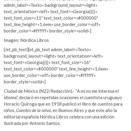
admin_label=»Texto» background_layout=»light»
text_orientation=»left» text_font=»Georgia||||»
text_font_size=»11″ text_text_color=»#000000″
text_line_height=»1.6em» use_border_color=»off»
border_color=»#ffffff» border_style=»solid»]
Imagen: Nórdica Libros
[/et_pb_text][et_pb_text admin_label=»Texto»
background_layout=»light» text_orientation=»left»
text_font=»Georgia||||» text_font_size=»16″
text_text_color=»#000000″ text_line_height=»1.6em»
use_border_color=»off» border_color=»#ffffff»
border_style=»solid»]
Ciudad de México (N22/Redacción).- “A mí no me interesa el
idioma”, declaró en repetidas ocasiones el cuentista uruguayo
Horacio Quiroga que en 1918 publicó el libro de cuentos para
niños,
Cuentos de la selva
, en Buenos Aires y que este año la
editorial española Nórdica Libros celebra con una edición
ilustrada por Antonio Santos.