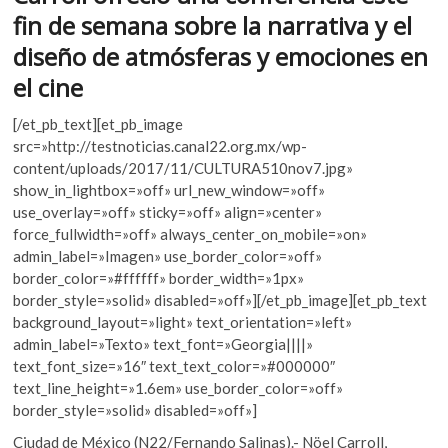
fin de semana sobre la narrativa y el
diseño de atmósferas y emociones en
el cine
[/et_pb_text][et_pb_image
src=»http://testnoticias.canal22.org.mx/wp-
content/uploads/2017/11/CULTURA510nov7.jpg»
show_in_lightbox=»off» url_new_window=»off»
use_overlay=»off» sticky=»off» align=»center»
force_fullwidth=»off» always_center_on_mobile=»on»
admin_label=»Imagen» use_border_color=»off»
border_color=»#ffffff» border_width=»1px»
border_style=»solid» disabled=»off»][/et_pb_image][et_pb_text
background_layout=»light» text_orientation=»left»
admin_label=»Texto» text_font=»Georgia||||»
text_font_size=»16″ text_text_color=»#000000″
text_line_height=»1.6em» use_border_color=»off»
border_style=»solid» disabled=»off»]
Ciudad de México (N22/Fernando Salinas
).- Nöel Carroll,