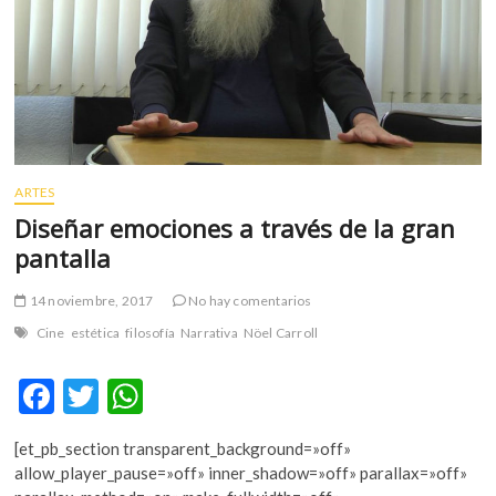
m
v
o
l
g
e
r
s
ARTES
k
Diseñar emociones a través de la gran
o
pantalla
p
e
14 noviembre, 2017
No hay comentarios
n
Cine
estética
filosofía
Narrativa
Nöel Carroll
v
o
F
T
W
l
g
ac
w
h
e
[et_pb_section transparent_background=»off»
e
itt
at
r
allow_player_pause=»off» inner_shadow=»off» parallax=»off»
s