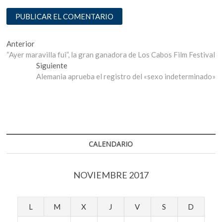
Navegación
Entrada
Anterior
anterior:
“Ayer maravilla fui”, la gran ganadora de Los Cabos Film Festival
de
Entrada
Siguiente
entradas
siguiente:
Alemania aprueba el registro del «sexo indeterminado»
CALENDARIO
NOVIEMBRE 2017
L
M
X
J
V
S
D