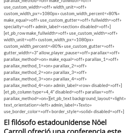
b
er
s
parallax_method=»on» make_fullwidth=»off»
k
use_custom_width=»off» width_unit=»off»
o
A
o
custom_width_px=»1080px» custom_width_percent=»80%»
p
o
p
make_equal=»off» use_custom_gutter=»off» fullwidth=»off»
e
specialty=»off» admin_label=»section» disabled=»off»]
k
p
n
[et_pb_row make_fullwidth=»off» use_custom_width=»off»
width_unit=»off» custom_width_px=»1080px»
custom_width_percent=»80%» use_custom_gutter=»off»
gutter_width=»3″ allow_player_pause=»off» parallax=»off»
parallax_method=»on» make_equal=»off» parallax_1=»off»
parallax_method_1=»on» parallax_2=»off»
parallax_method_2=»on» parallax_3=»off»
parallax_method_3=»on» parallax_4=»off»
parallax_method_4=»on» admin_label=»row» disabled=»off»]
[et_pb_column type=»4_4″ disabled=»off» parallax=»off»
parallax_method=»on»][et_pb_text background_layout=»light»
text_orientation=»left» admin_label=»Texto»
use_border_color=»off» border_style=»solid» disabled=»off»]
El filósofo estadounidense Nöel
Carroll ofreció una conferencia este